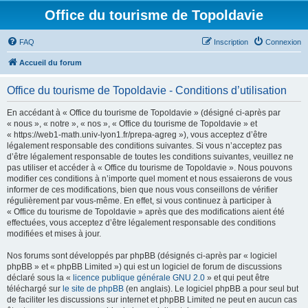
Office du tourisme de Topoldavie
FAQ
Inscription
Connexion
Accueil du forum
Office du tourisme de Topoldavie - Conditions d’utilisation
En accédant à « Office du tourisme de Topoldavie » (désigné ci-après par
« nous », « notre », « nos », « Office du tourisme de Topoldavie » et
« https://web1-math.univ-lyon1.fr/prepa-agreg »), vous acceptez d’être
légalement responsable des conditions suivantes. Si vous n’acceptez pas
d’être légalement responsable de toutes les conditions suivantes, veuillez ne
pas utiliser et accéder à « Office du tourisme de Topoldavie ». Nous pouvons
modifier ces conditions à n’importe quel moment et nous essaierons de vous
informer de ces modifications, bien que nous vous conseillons de vérifier
régulièrement par vous-même. En effet, si vous continuez à participer à
« Office du tourisme de Topoldavie » après que des modifications aient été
effectuées, vous acceptez d’être légalement responsable des conditions
modifiées et mises à jour.
Nos forums sont développés par phpBB (désignés ci-après par « logiciel
phpBB » et « phpBB Limited ») qui est un logiciel de forum de discussions
déclaré sous la «
licence publique générale GNU 2.0
» et qui peut être
téléchargé sur
le site de phpBB
(en anglais). Le logiciel phpBB a pour seul but
de faciliter les discussions sur internet et phpBB Limited ne peut en aucun cas