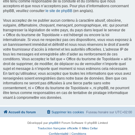
être tenu comme responsable de la conduite et du contenu que nous
acceptons et que nous n’acceptons pas. Pour plus d’informations concernant
phpBB, veuillez consulter
le site de phpBB
(en anglais).
Vous acceptez de ne publier aucun contenu à caractère abusif, obscène,
vulgaire, diffamatoire, choquant, menaçant, pornographique, etc. qui pourrait
transgresser la législation de votre pays, du pays dans lequel le serveur de
« Office du tourisme de Topoldavie » est hébergé ou encore la loi
internationale. Si vous ne respectez pas ces dispositions, vous vous exposez à
un bannissement immédiat et définitif et nous nous réservons le droit d’avertir
votre fournisseur d’accès à internet et les autorités officielles. L’adresse IP de
tous les messages est enregistrée afin d’aider au renforcement de ces
conditions. Vous acceptez le fait que « Office du tourisme de Topoldavie » ait le
droit de supprimer, de modifier, de déplacer ou de verrouiller n’importe quel
sujet et message à n’importe quel moment si nous estimons cela nécessaire.
En tant qu’utilisateur, vous acceptez que toutes les informations que vous avez
renseignées soient enregistrées dans notre base de données. Bien que ces
informations ne seront pas diffusées à une tierce partie sans votre
consentement, ni « Office du tourisme de Topoldavie », ni phpBB, ne pourront
être tenus comme responsables en cas de tentative de piratage informatique
visant à compromettre vos données.
Accueil du forum
Supprimer les cookies
Fuseau horaire sur
UTC+02:00
Développé par
phpBB
® Forum Software © phpBB Limited
Traduction française officielle
©
Miles Cellar
Confidentialité
|
Conditions