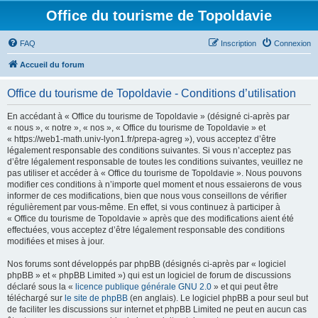
Office du tourisme de Topoldavie
FAQ
Inscription
Connexion
Accueil du forum
Office du tourisme de Topoldavie - Conditions d’utilisation
En accédant à « Office du tourisme de Topoldavie » (désigné ci-après par
« nous », « notre », « nos », « Office du tourisme de Topoldavie » et
« https://web1-math.univ-lyon1.fr/prepa-agreg »), vous acceptez d’être
légalement responsable des conditions suivantes. Si vous n’acceptez pas
d’être légalement responsable de toutes les conditions suivantes, veuillez ne
pas utiliser et accéder à « Office du tourisme de Topoldavie ». Nous pouvons
modifier ces conditions à n’importe quel moment et nous essaierons de vous
informer de ces modifications, bien que nous vous conseillons de vérifier
régulièrement par vous-même. En effet, si vous continuez à participer à
« Office du tourisme de Topoldavie » après que des modifications aient été
effectuées, vous acceptez d’être légalement responsable des conditions
modifiées et mises à jour.
Nos forums sont développés par phpBB (désignés ci-après par « logiciel
phpBB » et « phpBB Limited ») qui est un logiciel de forum de discussions
déclaré sous la «
licence publique générale GNU 2.0
» et qui peut être
téléchargé sur
le site de phpBB
(en anglais). Le logiciel phpBB a pour seul but
de faciliter les discussions sur internet et phpBB Limited ne peut en aucun cas