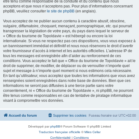
être tenu comme responsable de la conduite et du contenu que nous
acceptons et que nous n’acceptons pas. Pour plus d’informations concernant
phpBB, veuillez consulter
le site de phpBB
(en anglais).
Vous acceptez de ne publier aucun contenu à caractère abusif, obscène,
vulgaire, diffamatoire, choquant, menaçant, pornographique, etc. qui pourrait
transgresser la législation de votre pays, du pays dans lequel le serveur de
« Office du tourisme de Topoldavie » est hébergé ou encore la loi
internationale. Si vous ne respectez pas ces dispositions, vous vous exposez à
un bannissement immédiat et définitif et nous nous réservons le droit d’avertir
votre fournisseur d’accès à internet et les autorités officielles. L’adresse IP de
tous les messages est enregistrée afin d’aider au renforcement de ces
conditions. Vous acceptez le fait que « Office du tourisme de Topoldavie » ait le
droit de supprimer, de modifier, de déplacer ou de verrouiller n’importe quel
sujet et message à n’importe quel moment si nous estimons cela nécessaire.
En tant qu’utilisateur, vous acceptez que toutes les informations que vous avez
renseignées soient enregistrées dans notre base de données. Bien que ces
informations ne seront pas diffusées à une tierce partie sans votre
consentement, ni « Office du tourisme de Topoldavie », ni phpBB, ne pourront
être tenus comme responsables en cas de tentative de piratage informatique
visant à compromettre vos données.
Accueil du forum
Supprimer les cookies
Fuseau horaire sur
UTC+02:00
Développé par
phpBB
® Forum Software © phpBB Limited
Traduction française officielle
©
Miles Cellar
Confidentialité
|
Conditions