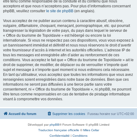
être tenu comme responsable de la conduite et du contenu que nous
acceptons et que nous n’acceptons pas. Pour plus d’informations concernant
phpBB, veuillez consulter
le site de phpBB
(en anglais).
Vous acceptez de ne publier aucun contenu à caractère abusif, obscène,
vulgaire, diffamatoire, choquant, menaçant, pornographique, etc. qui pourrait
transgresser la législation de votre pays, du pays dans lequel le serveur de
« Office du tourisme de Topoldavie » est hébergé ou encore la loi
internationale. Si vous ne respectez pas ces dispositions, vous vous exposez à
un bannissement immédiat et définitif et nous nous réservons le droit d’avertir
votre fournisseur d’accès à internet et les autorités officielles. L’adresse IP de
tous les messages est enregistrée afin d’aider au renforcement de ces
conditions. Vous acceptez le fait que « Office du tourisme de Topoldavie » ait le
droit de supprimer, de modifier, de déplacer ou de verrouiller n’importe quel
sujet et message à n’importe quel moment si nous estimons cela nécessaire.
En tant qu’utilisateur, vous acceptez que toutes les informations que vous avez
renseignées soient enregistrées dans notre base de données. Bien que ces
informations ne seront pas diffusées à une tierce partie sans votre
consentement, ni « Office du tourisme de Topoldavie », ni phpBB, ne pourront
être tenus comme responsables en cas de tentative de piratage informatique
visant à compromettre vos données.
Accueil du forum
Supprimer les cookies
Fuseau horaire sur
UTC+02:00
Développé par
phpBB
® Forum Software © phpBB Limited
Traduction française officielle
©
Miles Cellar
Confidentialité
|
Conditions