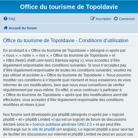
Office du tourisme de Topoldavie
FAQ
Inscription
Connexion
Accueil du forum
Office du tourisme de Topoldavie - Conditions d’utilisation
En accédant à « Office du tourisme de Topoldavie » (désigné ci-après par
« nous », « notre », « nos », « Office du tourisme de Topoldavie » et
« https://web1-math.univ-lyon1.fr/prepa-agreg »), vous acceptez d’être
légalement responsable des conditions suivantes. Si vous n’acceptez pas
d’être légalement responsable de toutes les conditions suivantes, veuillez ne
pas utiliser et accéder à « Office du tourisme de Topoldavie ». Nous pouvons
modifier ces conditions à n’importe quel moment et nous essaierons de vous
informer de ces modifications, bien que nous vous conseillons de vérifier
régulièrement par vous-même. En effet, si vous continuez à participer à
« Office du tourisme de Topoldavie » après que des modifications aient été
effectuées, vous acceptez d’être légalement responsable des conditions
modifiées et mises à jour.
Nos forums sont développés par phpBB (désignés ci-après par « logiciel
phpBB » et « phpBB Limited ») qui est un logiciel de forum de discussions
déclaré sous la «
licence publique générale GNU 2.0
» et qui peut être
téléchargé sur
le site de phpBB
(en anglais). Le logiciel phpBB a pour seul but
de faciliter les discussions sur internet et phpBB Limited ne peut en aucun cas