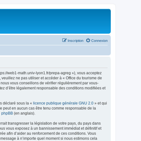
Inscription
Connexion
ttps://web1-math.univ-lyon1.fr/prepa-agreg »), vous acceptez
euillez ne pas utiliser et accéder à « Office du tourisme de
nous vous conseillons de vérifier régulièrement par vous-
ptez d’être légalement responsable des conditions modifiées et
ns déclaré sous la «
licence publique générale GNU 2.0
» et qui
ed ne peut en aucun cas être tenu comme responsable de la
de phpBB
(en anglais).
ait transgresser la législation de votre pays, du pays dans
vous vous exposez à un bannissement immédiat et définitif et
strée afin d’aider au renforcement de ces conditions. Vous
t et message à n’importe quel moment si nous estimons cela