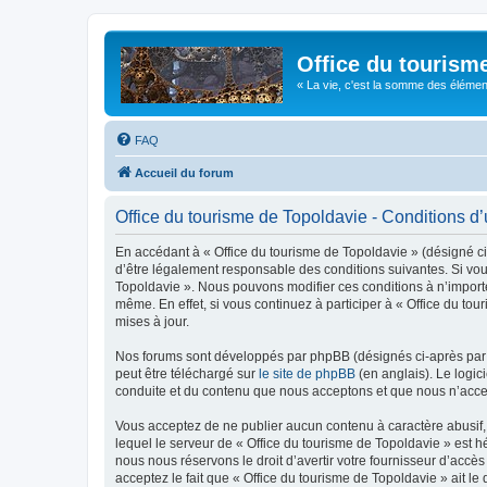
Office du tourism
« La vie, c'est la somme des éléments 
FAQ
Accueil du forum
Office du tourisme de Topoldavie - Conditions d’u
En accédant à « Office du tourisme de Topoldavie » (désigné ci-
d’être légalement responsable des conditions suivantes. Si vous
Topoldavie ». Nous pouvons modifier ces conditions à n’import
même. En effet, si vous continuez à participer à « Office du t
mises à jour.
Nos forums sont développés par phpBB (désignés ci-après par «
peut être téléchargé sur
le site de phpBB
(en anglais). Le logic
conduite et du contenu que nous acceptons et que nous n’acce
Vous acceptez de ne publier aucun contenu à caractère abusif, 
lequel le serveur de « Office du tourisme de Topoldavie » est h
nous nous réservons le droit d’avertir votre fournisseur d’accès
acceptez le fait que « Office du tourisme de Topoldavie » ait l