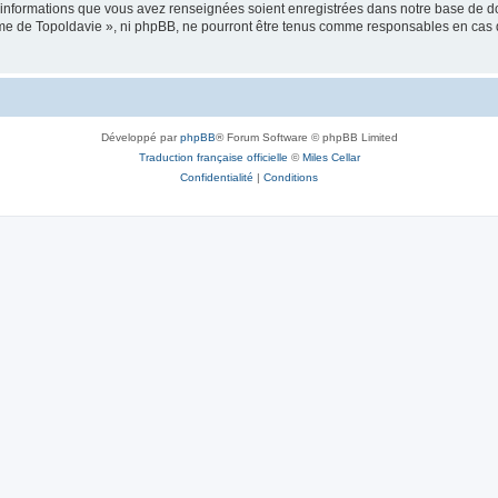
es informations que vous avez renseignées soient enregistrées dans notre base de 
isme de Topoldavie », ni phpBB, ne pourront être tenus comme responsables en cas 
Développé par
phpBB
® Forum Software © phpBB Limited
Traduction française officielle
©
Miles Cellar
Confidentialité
|
Conditions