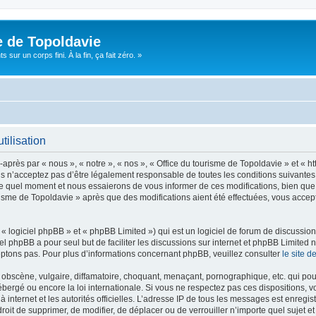
e de Topoldavie
sur un corps fini. À la fin, ça fait zéro. »
tilisation
après par « nous », « notre », « nos », « Office du tourisme de Topoldavie » et « h
 n’acceptez pas d’être légalement responsable de toutes les conditions suivantes, v
e quel moment et nous essaierons de vous informer de ces modifications, bien que 
ourisme de Topoldavie » après que des modifications aient été effectuées, vous acce
 logiciel phpBB » et « phpBB Limited ») qui est un logiciel de forum de discussio
iel phpBB a pour seul but de faciliter les discussions sur internet et phpBB Limit
ptons pas. Pour plus d’informations concernant phpBB, veuillez consulter
le site 
obscène, vulgaire, diffamatoire, choquant, menaçant, pornographique, etc. qui pourr
ébergé ou encore la loi internationale. Si vous ne respectez pas ces dispositions, 
 à internet et les autorités officielles. L’adresse IP de tous les messages est enregi
e droit de supprimer, de modifier, de déplacer ou de verrouiller n’importe quel suje