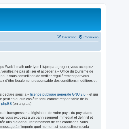
Inscription
Connexion
ttps://web1-math.univ-lyon1.fr/prepa-agreg »), vous acceptez
euillez ne pas utiliser et accéder à « Office du tourisme de
nous vous conseillons de vérifier régulièrement par vous-
ptez d’être légalement responsable des conditions modifiées et
ns déclaré sous la «
licence publique générale GNU 2.0
» et qui
ed ne peut en aucun cas être tenu comme responsable de la
de phpBB
(en anglais).
ait transgresser la législation de votre pays, du pays dans
vous vous exposez à un bannissement immédiat et définitif et
strée afin d’aider au renforcement de ces conditions. Vous
t et message à n’importe quel moment si nous estimons cela