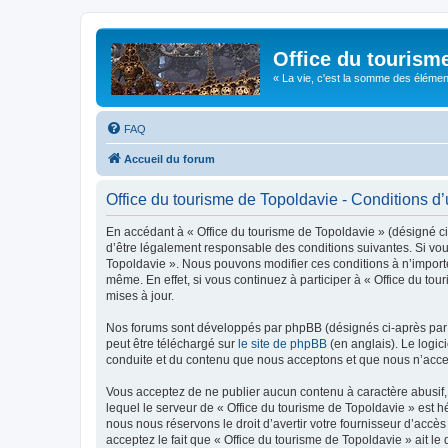
Office du tourism
« La vie, c'est la somme des éléments 
FAQ
Accueil du forum
Office du tourisme de Topoldavie - Conditions d’u
En accédant à « Office du tourisme de Topoldavie » (désigné ci-
d’être légalement responsable des conditions suivantes. Si vous
Topoldavie ». Nous pouvons modifier ces conditions à n’import
même. En effet, si vous continuez à participer à « Office du t
mises à jour.
Nos forums sont développés par phpBB (désignés ci-après par «
peut être téléchargé sur
le site de phpBB
(en anglais). Le logic
conduite et du contenu que nous acceptons et que nous n’acce
Vous acceptez de ne publier aucun contenu à caractère abusif, 
lequel le serveur de « Office du tourisme de Topoldavie » est h
nous nous réservons le droit d’avertir votre fournisseur d’accès
acceptez le fait que « Office du tourisme de Topoldavie » ait l