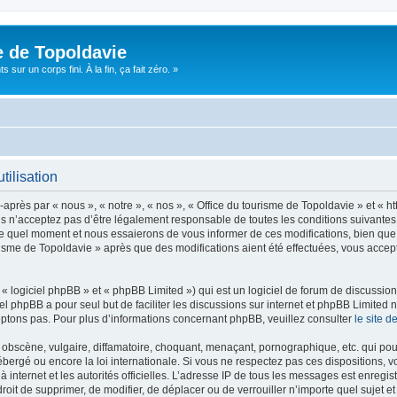
e de Topoldavie
sur un corps fini. À la fin, ça fait zéro. »
tilisation
après par « nous », « notre », « nos », « Office du tourisme de Topoldavie » et « h
 n’acceptez pas d’être légalement responsable de toutes les conditions suivantes, v
e quel moment et nous essaierons de vous informer de ces modifications, bien que 
ourisme de Topoldavie » après que des modifications aient été effectuées, vous acce
 logiciel phpBB » et « phpBB Limited ») qui est un logiciel de forum de discussio
iel phpBB a pour seul but de faciliter les discussions sur internet et phpBB Limit
ptons pas. Pour plus d’informations concernant phpBB, veuillez consulter
le site 
obscène, vulgaire, diffamatoire, choquant, menaçant, pornographique, etc. qui pourr
ébergé ou encore la loi internationale. Si vous ne respectez pas ces dispositions, 
 à internet et les autorités officielles. L’adresse IP de tous les messages est enregi
e droit de supprimer, de modifier, de déplacer ou de verrouiller n’importe quel suje