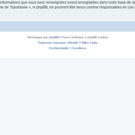
es informations que vous avez renseignées soient enregistrées dans notre base de 
isme de Topoldavie », ni phpBB, ne pourront être tenus comme responsables en cas 
Développé par
phpBB
® Forum Software © phpBB Limited
Traduction française officielle
©
Miles Cellar
Confidentialité
|
Conditions