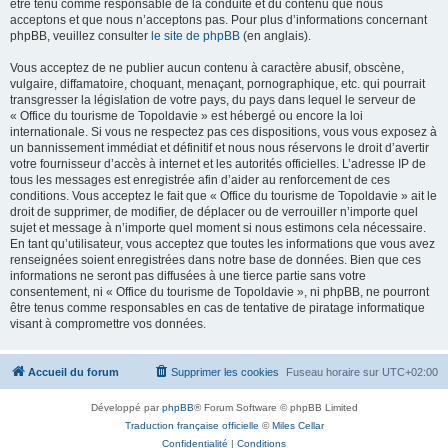
être tenu comme responsable de la conduite et du contenu que nous
acceptons et que nous n’acceptons pas. Pour plus d’informations concernant
phpBB, veuillez consulter
le site de phpBB
(en anglais).
Vous acceptez de ne publier aucun contenu à caractère abusif, obscène,
vulgaire, diffamatoire, choquant, menaçant, pornographique, etc. qui pourrait
transgresser la législation de votre pays, du pays dans lequel le serveur de
« Office du tourisme de Topoldavie » est hébergé ou encore la loi
internationale. Si vous ne respectez pas ces dispositions, vous vous exposez à
un bannissement immédiat et définitif et nous nous réservons le droit d’avertir
votre fournisseur d’accès à internet et les autorités officielles. L’adresse IP de
tous les messages est enregistrée afin d’aider au renforcement de ces
conditions. Vous acceptez le fait que « Office du tourisme de Topoldavie » ait le
droit de supprimer, de modifier, de déplacer ou de verrouiller n’importe quel
sujet et message à n’importe quel moment si nous estimons cela nécessaire.
En tant qu’utilisateur, vous acceptez que toutes les informations que vous avez
renseignées soient enregistrées dans notre base de données. Bien que ces
informations ne seront pas diffusées à une tierce partie sans votre
consentement, ni « Office du tourisme de Topoldavie », ni phpBB, ne pourront
être tenus comme responsables en cas de tentative de piratage informatique
visant à compromettre vos données.
Accueil du forum
Supprimer les cookies
Fuseau horaire sur
UTC+02:00
Développé par
phpBB
® Forum Software © phpBB Limited
Traduction française officielle
©
Miles Cellar
Confidentialité
|
Conditions