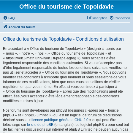
Office du tourisme de Topoldavie
FAQ
Inscription
Connexion
Accueil du forum
Office du tourisme de Topoldavie - Conditions d’utilisation
En accédant à « Office du tourisme de Topoldavie » (désigné ci-après par
« nous », « notre », « nos », « Office du tourisme de Topoldavie » et
« https://web1-math.univ-lyon1.fr/prepa-agreg »), vous acceptez d’être
légalement responsable des conditions suivantes. Si vous n’acceptez pas
d’être légalement responsable de toutes les conditions suivantes, veuillez ne
pas utiliser et accéder à « Office du tourisme de Topoldavie ». Nous pouvons
modifier ces conditions à n’importe quel moment et nous essaierons de vous
informer de ces modifications, bien que nous vous conseillons de vérifier
régulièrement par vous-même. En effet, si vous continuez à participer à
« Office du tourisme de Topoldavie » après que des modifications aient été
effectuées, vous acceptez d’être légalement responsable des conditions
modifiées et mises à jour.
Nos forums sont développés par phpBB (désignés ci-après par « logiciel
phpBB » et « phpBB Limited ») qui est un logiciel de forum de discussions
déclaré sous la «
licence publique générale GNU 2.0
» et qui peut être
téléchargé sur
le site de phpBB
(en anglais). Le logiciel phpBB a pour seul but
de faciliter les discussions sur internet et phpBB Limited ne peut en aucun cas