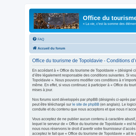
Office du tourism
« La vie, c'est la somme des éléments 
FAQ
Accueil du forum
Office du tourisme de Topoldavie - Conditions d’u
En accédant à « Office du tourisme de Topoldavie » (désigné ci-
d’être légalement responsable des conditions suivantes. Si vous
Topoldavie ». Nous pouvons modifier ces conditions à n’import
même. En effet, si vous continuez à participer à « Office du t
mises à jour.
Nos forums sont développés par phpBB (désignés ci-après par «
peut être téléchargé sur
le site de phpBB
(en anglais). Le logic
conduite et du contenu que nous acceptons et que nous n’acce
Vous acceptez de ne publier aucun contenu à caractère abusif, 
lequel le serveur de « Office du tourisme de Topoldavie » est h
nous nous réservons le droit d’avertir votre fournisseur d’accès
acceptez le fait que « Office du tourisme de Topoldavie » ait l