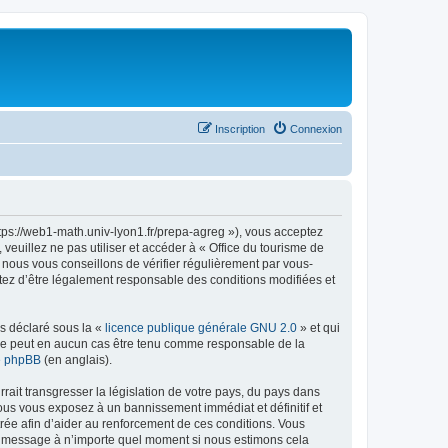
Inscription
Connexion
ttps://web1-math.univ-lyon1.fr/prepa-agreg »), vous acceptez
euillez ne pas utiliser et accéder à « Office du tourisme de
nous vous conseillons de vérifier régulièrement par vous-
ptez d’être légalement responsable des conditions modifiées et
ns déclaré sous la «
licence publique générale GNU 2.0
» et qui
ed ne peut en aucun cas être tenu comme responsable de la
de phpBB
(en anglais).
ait transgresser la législation de votre pays, du pays dans
vous vous exposez à un bannissement immédiat et définitif et
strée afin d’aider au renforcement de ces conditions. Vous
t et message à n’importe quel moment si nous estimons cela