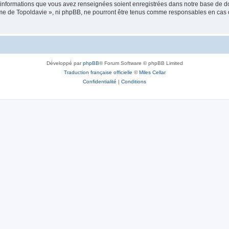
es informations que vous avez renseignées soient enregistrées dans notre base de 
isme de Topoldavie », ni phpBB, ne pourront être tenus comme responsables en cas 
Développé par
phpBB
® Forum Software © phpBB Limited
Traduction française officielle
©
Miles Cellar
Confidentialité
|
Conditions