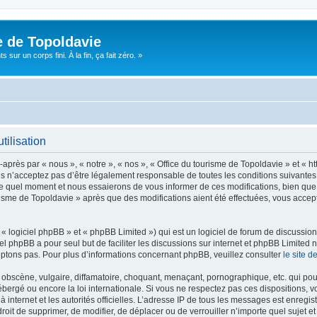
e de Topoldavie
sur un corps fini. À la fin, ça fait zéro. »
tilisation
après par « nous », « notre », « nos », « Office du tourisme de Topoldavie » et « h
 n’acceptez pas d’être légalement responsable de toutes les conditions suivantes, v
e quel moment et nous essaierons de vous informer de ces modifications, bien que 
ourisme de Topoldavie » après que des modifications aient été effectuées, vous acce
 logiciel phpBB » et « phpBB Limited ») qui est un logiciel de forum de discussio
iel phpBB a pour seul but de faciliter les discussions sur internet et phpBB Limit
ptons pas. Pour plus d’informations concernant phpBB, veuillez consulter
le site 
obscène, vulgaire, diffamatoire, choquant, menaçant, pornographique, etc. qui pourr
ébergé ou encore la loi internationale. Si vous ne respectez pas ces dispositions, 
 à internet et les autorités officielles. L’adresse IP de tous les messages est enregi
e droit de supprimer, de modifier, de déplacer ou de verrouiller n’importe quel suje