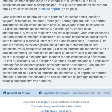
être tenu comme responsable de la conduite et du contenu que nous
acceptons et que nous n’acceptons pas. Pour plus d’informations concernant
phpBB, veuillez consulter
le site de phpBB
(en anglais).
Vous acceptez de ne publier aucun contenu à caractère abusif, obscène,
vulgaire, diffamatoire, choquant, menaçant, pornographique, etc. qui pourrait
transgresser la législation de votre pays, du pays dans lequel le serveur de
« Office du tourisme de Topoldavie » est hébergé ou encore la loi
internationale. Si vous ne respectez pas ces dispositions, vous vous exposez à
un bannissement immédiat et définitif et nous nous réservons le droit d’avertir
votre fournisseur d’accès à internet et les autorités officielles. L’adresse IP de
tous les messages est enregistrée afin d’aider au renforcement de ces
conditions. Vous acceptez le fait que « Office du tourisme de Topoldavie » ait le
droit de supprimer, de modifier, de déplacer ou de verrouiller n’importe quel
sujet et message à n’importe quel moment si nous estimons cela nécessaire.
En tant qu’utilisateur, vous acceptez que toutes les informations que vous avez
renseignées soient enregistrées dans notre base de données. Bien que ces
informations ne seront pas diffusées à une tierce partie sans votre
consentement, ni « Office du tourisme de Topoldavie », ni phpBB, ne pourront
être tenus comme responsables en cas de tentative de piratage informatique
visant à compromettre vos données.
Accueil du forum
Supprimer les cookies
Fuseau horaire sur
UTC+02:00
Développé par
phpBB
® Forum Software © phpBB Limited
Traduction française officielle
©
Miles Cellar
Confidentialité
|
Conditions