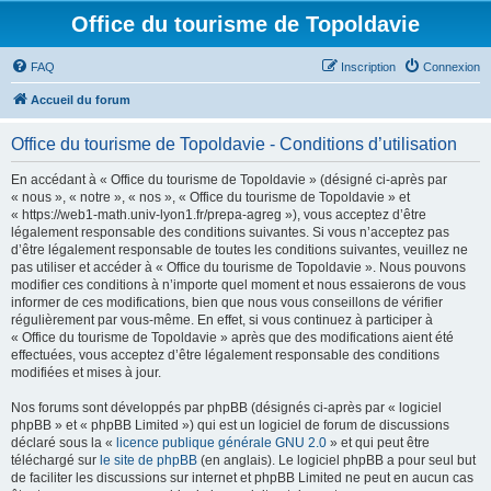
Office du tourisme de Topoldavie
FAQ
Inscription
Connexion
Accueil du forum
Office du tourisme de Topoldavie - Conditions d’utilisation
En accédant à « Office du tourisme de Topoldavie » (désigné ci-après par
« nous », « notre », « nos », « Office du tourisme de Topoldavie » et
« https://web1-math.univ-lyon1.fr/prepa-agreg »), vous acceptez d’être
légalement responsable des conditions suivantes. Si vous n’acceptez pas
d’être légalement responsable de toutes les conditions suivantes, veuillez ne
pas utiliser et accéder à « Office du tourisme de Topoldavie ». Nous pouvons
modifier ces conditions à n’importe quel moment et nous essaierons de vous
informer de ces modifications, bien que nous vous conseillons de vérifier
régulièrement par vous-même. En effet, si vous continuez à participer à
« Office du tourisme de Topoldavie » après que des modifications aient été
effectuées, vous acceptez d’être légalement responsable des conditions
modifiées et mises à jour.
Nos forums sont développés par phpBB (désignés ci-après par « logiciel
phpBB » et « phpBB Limited ») qui est un logiciel de forum de discussions
déclaré sous la «
licence publique générale GNU 2.0
» et qui peut être
téléchargé sur
le site de phpBB
(en anglais). Le logiciel phpBB a pour seul but
de faciliter les discussions sur internet et phpBB Limited ne peut en aucun cas