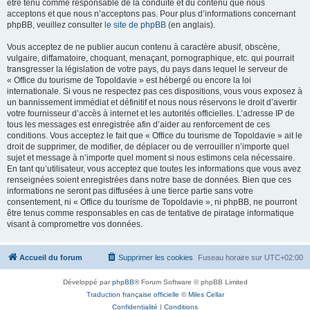
être tenu comme responsable de la conduite et du contenu que nous
acceptons et que nous n’acceptons pas. Pour plus d’informations concernant
phpBB, veuillez consulter
le site de phpBB
(en anglais).
Vous acceptez de ne publier aucun contenu à caractère abusif, obscène,
vulgaire, diffamatoire, choquant, menaçant, pornographique, etc. qui pourrait
transgresser la législation de votre pays, du pays dans lequel le serveur de
« Office du tourisme de Topoldavie » est hébergé ou encore la loi
internationale. Si vous ne respectez pas ces dispositions, vous vous exposez à
un bannissement immédiat et définitif et nous nous réservons le droit d’avertir
votre fournisseur d’accès à internet et les autorités officielles. L’adresse IP de
tous les messages est enregistrée afin d’aider au renforcement de ces
conditions. Vous acceptez le fait que « Office du tourisme de Topoldavie » ait le
droit de supprimer, de modifier, de déplacer ou de verrouiller n’importe quel
sujet et message à n’importe quel moment si nous estimons cela nécessaire.
En tant qu’utilisateur, vous acceptez que toutes les informations que vous avez
renseignées soient enregistrées dans notre base de données. Bien que ces
informations ne seront pas diffusées à une tierce partie sans votre
consentement, ni « Office du tourisme de Topoldavie », ni phpBB, ne pourront
être tenus comme responsables en cas de tentative de piratage informatique
visant à compromettre vos données.
Accueil du forum
Supprimer les cookies
Fuseau horaire sur
UTC+02:00
Développé par
phpBB
® Forum Software © phpBB Limited
Traduction française officielle
©
Miles Cellar
Confidentialité
|
Conditions