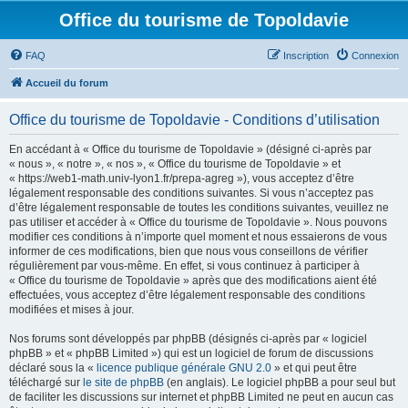
Office du tourisme de Topoldavie
FAQ
Inscription
Connexion
Accueil du forum
Office du tourisme de Topoldavie - Conditions d’utilisation
En accédant à « Office du tourisme de Topoldavie » (désigné ci-après par
« nous », « notre », « nos », « Office du tourisme de Topoldavie » et
« https://web1-math.univ-lyon1.fr/prepa-agreg »), vous acceptez d’être
légalement responsable des conditions suivantes. Si vous n’acceptez pas
d’être légalement responsable de toutes les conditions suivantes, veuillez ne
pas utiliser et accéder à « Office du tourisme de Topoldavie ». Nous pouvons
modifier ces conditions à n’importe quel moment et nous essaierons de vous
informer de ces modifications, bien que nous vous conseillons de vérifier
régulièrement par vous-même. En effet, si vous continuez à participer à
« Office du tourisme de Topoldavie » après que des modifications aient été
effectuées, vous acceptez d’être légalement responsable des conditions
modifiées et mises à jour.
Nos forums sont développés par phpBB (désignés ci-après par « logiciel
phpBB » et « phpBB Limited ») qui est un logiciel de forum de discussions
déclaré sous la «
licence publique générale GNU 2.0
» et qui peut être
téléchargé sur
le site de phpBB
(en anglais). Le logiciel phpBB a pour seul but
de faciliter les discussions sur internet et phpBB Limited ne peut en aucun cas