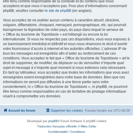
être tenu comme responsable de la conduite et du contenu que nous
acceptons et que nous n’acceptons pas. Pour plus d’informations concernant
phpBB, veuillez consulter
le site de phpBB
(en anglais).
Vous acceptez de ne publier aucun contenu à caractère abusif, obscène,
vulgaire, diffamatoire, choquant, menaçant, pornographique, etc. qui pourrait
transgresser la législation de votre pays, du pays dans lequel le serveur de
« Office du tourisme de Topoldavie » est hébergé ou encore la loi
internationale. Si vous ne respectez pas ces dispositions, vous vous exposez à
un bannissement immédiat et définitif et nous nous réservons le droit d’avertir
votre fournisseur d’accès à internet et les autorités officielles. L’adresse IP de
tous les messages est enregistrée afin d’aider au renforcement de ces
conditions. Vous acceptez le fait que « Office du tourisme de Topoldavie » ait le
droit de supprimer, de modifier, de déplacer ou de verrouiller n’importe quel
sujet et message à n’importe quel moment si nous estimons cela nécessaire.
En tant qu’utilisateur, vous acceptez que toutes les informations que vous avez
renseignées soient enregistrées dans notre base de données. Bien que ces
informations ne seront pas diffusées à une tierce partie sans votre
consentement, ni « Office du tourisme de Topoldavie », ni phpBB, ne pourront
être tenus comme responsables en cas de tentative de piratage informatique
visant à compromettre vos données.
Accueil du forum
Supprimer les cookies
Fuseau horaire sur
UTC+02:00
Développé par
phpBB
® Forum Software © phpBB Limited
Traduction française officielle
©
Miles Cellar
Confidentialité
|
Conditions