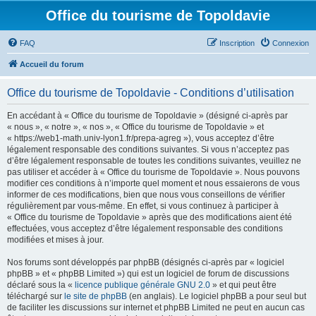
Office du tourisme de Topoldavie
FAQ
Inscription
Connexion
Accueil du forum
Office du tourisme de Topoldavie - Conditions d’utilisation
En accédant à « Office du tourisme de Topoldavie » (désigné ci-après par
« nous », « notre », « nos », « Office du tourisme de Topoldavie » et
« https://web1-math.univ-lyon1.fr/prepa-agreg »), vous acceptez d’être
légalement responsable des conditions suivantes. Si vous n’acceptez pas
d’être légalement responsable de toutes les conditions suivantes, veuillez ne
pas utiliser et accéder à « Office du tourisme de Topoldavie ». Nous pouvons
modifier ces conditions à n’importe quel moment et nous essaierons de vous
informer de ces modifications, bien que nous vous conseillons de vérifier
régulièrement par vous-même. En effet, si vous continuez à participer à
« Office du tourisme de Topoldavie » après que des modifications aient été
effectuées, vous acceptez d’être légalement responsable des conditions
modifiées et mises à jour.
Nos forums sont développés par phpBB (désignés ci-après par « logiciel
phpBB » et « phpBB Limited ») qui est un logiciel de forum de discussions
déclaré sous la «
licence publique générale GNU 2.0
» et qui peut être
téléchargé sur
le site de phpBB
(en anglais). Le logiciel phpBB a pour seul but
de faciliter les discussions sur internet et phpBB Limited ne peut en aucun cas