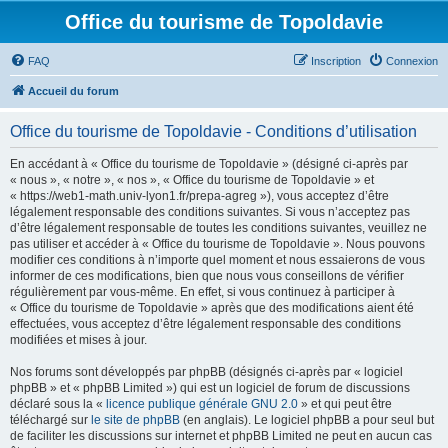
Office du tourisme de Topoldavie
FAQ
Inscription
Connexion
Accueil du forum
Office du tourisme de Topoldavie - Conditions d’utilisation
En accédant à « Office du tourisme de Topoldavie » (désigné ci-après par
« nous », « notre », « nos », « Office du tourisme de Topoldavie » et
« https://web1-math.univ-lyon1.fr/prepa-agreg »), vous acceptez d’être
légalement responsable des conditions suivantes. Si vous n’acceptez pas
d’être légalement responsable de toutes les conditions suivantes, veuillez ne
pas utiliser et accéder à « Office du tourisme de Topoldavie ». Nous pouvons
modifier ces conditions à n’importe quel moment et nous essaierons de vous
informer de ces modifications, bien que nous vous conseillons de vérifier
régulièrement par vous-même. En effet, si vous continuez à participer à
« Office du tourisme de Topoldavie » après que des modifications aient été
effectuées, vous acceptez d’être légalement responsable des conditions
modifiées et mises à jour.
Nos forums sont développés par phpBB (désignés ci-après par « logiciel
phpBB » et « phpBB Limited ») qui est un logiciel de forum de discussions
déclaré sous la «
licence publique générale GNU 2.0
» et qui peut être
téléchargé sur
le site de phpBB
(en anglais). Le logiciel phpBB a pour seul but
de faciliter les discussions sur internet et phpBB Limited ne peut en aucun cas