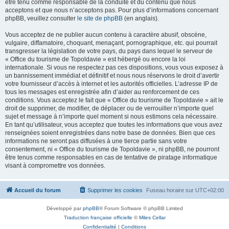
être tenu comme responsable de la conduite et du contenu que nous
acceptons et que nous n’acceptons pas. Pour plus d’informations concernant
phpBB, veuillez consulter
le site de phpBB
(en anglais).
Vous acceptez de ne publier aucun contenu à caractère abusif, obscène,
vulgaire, diffamatoire, choquant, menaçant, pornographique, etc. qui pourrait
transgresser la législation de votre pays, du pays dans lequel le serveur de
« Office du tourisme de Topoldavie » est hébergé ou encore la loi
internationale. Si vous ne respectez pas ces dispositions, vous vous exposez à
un bannissement immédiat et définitif et nous nous réservons le droit d’avertir
votre fournisseur d’accès à internet et les autorités officielles. L’adresse IP de
tous les messages est enregistrée afin d’aider au renforcement de ces
conditions. Vous acceptez le fait que « Office du tourisme de Topoldavie » ait le
droit de supprimer, de modifier, de déplacer ou de verrouiller n’importe quel
sujet et message à n’importe quel moment si nous estimons cela nécessaire.
En tant qu’utilisateur, vous acceptez que toutes les informations que vous avez
renseignées soient enregistrées dans notre base de données. Bien que ces
informations ne seront pas diffusées à une tierce partie sans votre
consentement, ni « Office du tourisme de Topoldavie », ni phpBB, ne pourront
être tenus comme responsables en cas de tentative de piratage informatique
visant à compromettre vos données.
Accueil du forum
Supprimer les cookies
Fuseau horaire sur
UTC+02:00
Développé par
phpBB
® Forum Software © phpBB Limited
Traduction française officielle
©
Miles Cellar
Confidentialité
|
Conditions