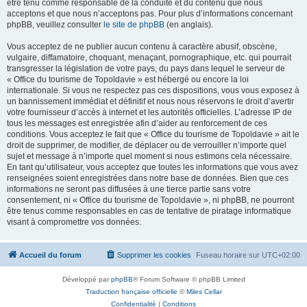
être tenu comme responsable de la conduite et du contenu que nous
acceptons et que nous n’acceptons pas. Pour plus d’informations concernant
phpBB, veuillez consulter
le site de phpBB
(en anglais).
Vous acceptez de ne publier aucun contenu à caractère abusif, obscène,
vulgaire, diffamatoire, choquant, menaçant, pornographique, etc. qui pourrait
transgresser la législation de votre pays, du pays dans lequel le serveur de
« Office du tourisme de Topoldavie » est hébergé ou encore la loi
internationale. Si vous ne respectez pas ces dispositions, vous vous exposez à
un bannissement immédiat et définitif et nous nous réservons le droit d’avertir
votre fournisseur d’accès à internet et les autorités officielles. L’adresse IP de
tous les messages est enregistrée afin d’aider au renforcement de ces
conditions. Vous acceptez le fait que « Office du tourisme de Topoldavie » ait le
droit de supprimer, de modifier, de déplacer ou de verrouiller n’importe quel
sujet et message à n’importe quel moment si nous estimons cela nécessaire.
En tant qu’utilisateur, vous acceptez que toutes les informations que vous avez
renseignées soient enregistrées dans notre base de données. Bien que ces
informations ne seront pas diffusées à une tierce partie sans votre
consentement, ni « Office du tourisme de Topoldavie », ni phpBB, ne pourront
être tenus comme responsables en cas de tentative de piratage informatique
visant à compromettre vos données.
Accueil du forum
Supprimer les cookies
Fuseau horaire sur
UTC+02:00
Développé par
phpBB
® Forum Software © phpBB Limited
Traduction française officielle
©
Miles Cellar
Confidentialité
|
Conditions