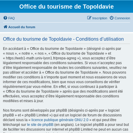
Office du tourisme de Topoldavie
FAQ
Inscription
Connexion
Accueil du forum
Office du tourisme de Topoldavie - Conditions d’utilisation
En accédant à « Office du tourisme de Topoldavie » (désigné ci-après par
« nous », « notre », « nos », « Office du tourisme de Topoldavie » et
« https://web1-math.univ-lyon1.fr/prepa-agreg »), vous acceptez d’être
légalement responsable des conditions suivantes. Si vous n’acceptez pas
d’être légalement responsable de toutes les conditions suivantes, veuillez ne
pas utiliser et accéder à « Office du tourisme de Topoldavie ». Nous pouvons
modifier ces conditions à n’importe quel moment et nous essaierons de vous
informer de ces modifications, bien que nous vous conseillons de vérifier
régulièrement par vous-même. En effet, si vous continuez à participer à
« Office du tourisme de Topoldavie » après que des modifications aient été
effectuées, vous acceptez d’être légalement responsable des conditions
modifiées et mises à jour.
Nos forums sont développés par phpBB (désignés ci-après par « logiciel
phpBB » et « phpBB Limited ») qui est un logiciel de forum de discussions
déclaré sous la «
licence publique générale GNU 2.0
» et qui peut être
téléchargé sur
le site de phpBB
(en anglais). Le logiciel phpBB a pour seul but
de faciliter les discussions sur internet et phpBB Limited ne peut en aucun cas