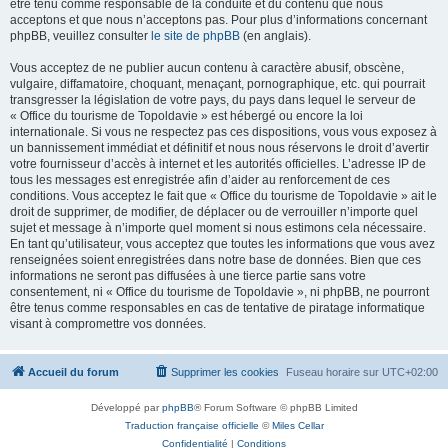
être tenu comme responsable de la conduite et du contenu que nous
acceptons et que nous n’acceptons pas. Pour plus d’informations concernant
phpBB, veuillez consulter
le site de phpBB
(en anglais).
Vous acceptez de ne publier aucun contenu à caractère abusif, obscène,
vulgaire, diffamatoire, choquant, menaçant, pornographique, etc. qui pourrait
transgresser la législation de votre pays, du pays dans lequel le serveur de
« Office du tourisme de Topoldavie » est hébergé ou encore la loi
internationale. Si vous ne respectez pas ces dispositions, vous vous exposez à
un bannissement immédiat et définitif et nous nous réservons le droit d’avertir
votre fournisseur d’accès à internet et les autorités officielles. L’adresse IP de
tous les messages est enregistrée afin d’aider au renforcement de ces
conditions. Vous acceptez le fait que « Office du tourisme de Topoldavie » ait le
droit de supprimer, de modifier, de déplacer ou de verrouiller n’importe quel
sujet et message à n’importe quel moment si nous estimons cela nécessaire.
En tant qu’utilisateur, vous acceptez que toutes les informations que vous avez
renseignées soient enregistrées dans notre base de données. Bien que ces
informations ne seront pas diffusées à une tierce partie sans votre
consentement, ni « Office du tourisme de Topoldavie », ni phpBB, ne pourront
être tenus comme responsables en cas de tentative de piratage informatique
visant à compromettre vos données.
Accueil du forum
Supprimer les cookies
Fuseau horaire sur
UTC+02:00
Développé par
phpBB
® Forum Software © phpBB Limited
Traduction française officielle
©
Miles Cellar
Confidentialité
|
Conditions