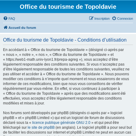
Office du tourisme de Topoldavie
FAQ
Inscription
Connexion
Accueil du forum
Office du tourisme de Topoldavie - Conditions d’utilisation
En accédant à « Office du tourisme de Topoldavie » (désigné ci-après par
« nous », « notre », « nos », « Office du tourisme de Topoldavie » et
« https://web1-math.univ-lyon1.fr/prepa-agreg »), vous acceptez d’être
légalement responsable des conditions suivantes. Si vous n’acceptez pas
d’être légalement responsable de toutes les conditions suivantes, veuillez ne
pas utiliser et accéder à « Office du tourisme de Topoldavie ». Nous pouvons
modifier ces conditions à n’importe quel moment et nous essaierons de vous
informer de ces modifications, bien que nous vous conseillons de vérifier
régulièrement par vous-même. En effet, si vous continuez à participer à
« Office du tourisme de Topoldavie » après que des modifications aient été
effectuées, vous acceptez d’être légalement responsable des conditions
modifiées et mises à jour.
Nos forums sont développés par phpBB (désignés ci-après par « logiciel
phpBB » et « phpBB Limited ») qui est un logiciel de forum de discussions
déclaré sous la «
licence publique générale GNU 2.0
» et qui peut être
téléchargé sur
le site de phpBB
(en anglais). Le logiciel phpBB a pour seul but
de faciliter les discussions sur internet et phpBB Limited ne peut en aucun cas