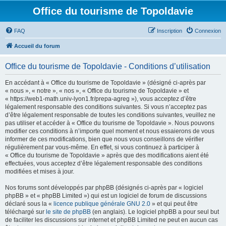
Office du tourisme de Topoldavie
FAQ
Inscription
Connexion
Accueil du forum
Office du tourisme de Topoldavie - Conditions d’utilisation
En accédant à « Office du tourisme de Topoldavie » (désigné ci-après par
« nous », « notre », « nos », « Office du tourisme de Topoldavie » et
« https://web1-math.univ-lyon1.fr/prepa-agreg »), vous acceptez d’être
légalement responsable des conditions suivantes. Si vous n’acceptez pas
d’être légalement responsable de toutes les conditions suivantes, veuillez ne
pas utiliser et accéder à « Office du tourisme de Topoldavie ». Nous pouvons
modifier ces conditions à n’importe quel moment et nous essaierons de vous
informer de ces modifications, bien que nous vous conseillons de vérifier
régulièrement par vous-même. En effet, si vous continuez à participer à
« Office du tourisme de Topoldavie » après que des modifications aient été
effectuées, vous acceptez d’être légalement responsable des conditions
modifiées et mises à jour.
Nos forums sont développés par phpBB (désignés ci-après par « logiciel
phpBB » et « phpBB Limited ») qui est un logiciel de forum de discussions
déclaré sous la «
licence publique générale GNU 2.0
» et qui peut être
téléchargé sur
le site de phpBB
(en anglais). Le logiciel phpBB a pour seul but
de faciliter les discussions sur internet et phpBB Limited ne peut en aucun cas