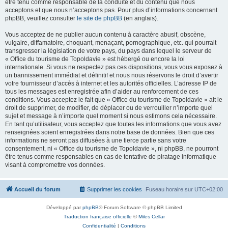
être tenu comme responsable de la conduite et du contenu que nous
acceptons et que nous n’acceptons pas. Pour plus d’informations concernant
phpBB, veuillez consulter
le site de phpBB
(en anglais).
Vous acceptez de ne publier aucun contenu à caractère abusif, obscène,
vulgaire, diffamatoire, choquant, menaçant, pornographique, etc. qui pourrait
transgresser la législation de votre pays, du pays dans lequel le serveur de
« Office du tourisme de Topoldavie » est hébergé ou encore la loi
internationale. Si vous ne respectez pas ces dispositions, vous vous exposez à
un bannissement immédiat et définitif et nous nous réservons le droit d’avertir
votre fournisseur d’accès à internet et les autorités officielles. L’adresse IP de
tous les messages est enregistrée afin d’aider au renforcement de ces
conditions. Vous acceptez le fait que « Office du tourisme de Topoldavie » ait le
droit de supprimer, de modifier, de déplacer ou de verrouiller n’importe quel
sujet et message à n’importe quel moment si nous estimons cela nécessaire.
En tant qu’utilisateur, vous acceptez que toutes les informations que vous avez
renseignées soient enregistrées dans notre base de données. Bien que ces
informations ne seront pas diffusées à une tierce partie sans votre
consentement, ni « Office du tourisme de Topoldavie », ni phpBB, ne pourront
être tenus comme responsables en cas de tentative de piratage informatique
visant à compromettre vos données.
Accueil du forum
Supprimer les cookies
Fuseau horaire sur
UTC+02:00
Développé par
phpBB
® Forum Software © phpBB Limited
Traduction française officielle
©
Miles Cellar
Confidentialité
|
Conditions