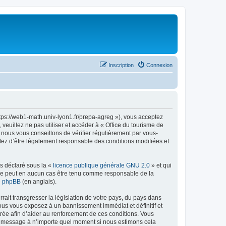
Inscription
Connexion
ttps://web1-math.univ-lyon1.fr/prepa-agreg »), vous acceptez
euillez ne pas utiliser et accéder à « Office du tourisme de
nous vous conseillons de vérifier régulièrement par vous-
ptez d’être légalement responsable des conditions modifiées et
ns déclaré sous la «
licence publique générale GNU 2.0
» et qui
ed ne peut en aucun cas être tenu comme responsable de la
de phpBB
(en anglais).
ait transgresser la législation de votre pays, du pays dans
vous vous exposez à un bannissement immédiat et définitif et
strée afin d’aider au renforcement de ces conditions. Vous
t et message à n’importe quel moment si nous estimons cela