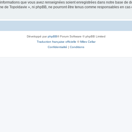
es informations que vous avez renseignées soient enregistrées dans notre base de 
isme de Topoldavie », ni phpBB, ne pourront être tenus comme responsables en cas 
Développé par
phpBB
® Forum Software © phpBB Limited
Traduction française officielle
©
Miles Cellar
Confidentialité
|
Conditions