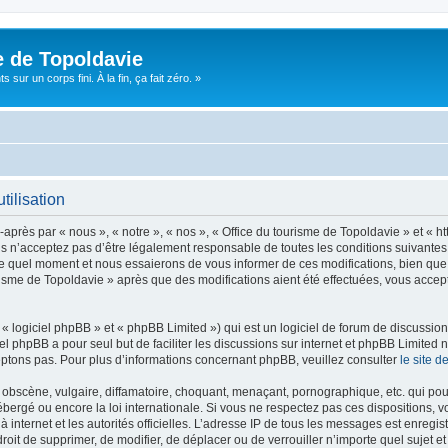
e de Topoldavie
sur un corps fini. À la fin, ça fait zéro. »
tilisation
après par « nous », « notre », « nos », « Office du tourisme de Topoldavie » et « h
 n’acceptez pas d’être légalement responsable de toutes les conditions suivantes, v
e quel moment et nous essaierons de vous informer de ces modifications, bien que 
ourisme de Topoldavie » après que des modifications aient été effectuées, vous acce
 logiciel phpBB » et « phpBB Limited ») qui est un logiciel de forum de discussio
iel phpBB a pour seul but de faciliter les discussions sur internet et phpBB Limit
ptons pas. Pour plus d’informations concernant phpBB, veuillez consulter
le site 
obscène, vulgaire, diffamatoire, choquant, menaçant, pornographique, etc. qui pourr
ébergé ou encore la loi internationale. Si vous ne respectez pas ces dispositions, 
 à internet et les autorités officielles. L’adresse IP de tous les messages est enregi
e droit de supprimer, de modifier, de déplacer ou de verrouiller n’importe quel suje