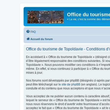
Office du tourism
« La vie, c'est la somme des éléments 
FAQ
Accueil du forum
Office du tourisme de Topoldavie - Conditions d’u
En accédant à « Office du tourisme de Topoldavie » (désigné ci-
d’être légalement responsable des conditions suivantes. Si vous
Topoldavie ». Nous pouvons modifier ces conditions à n’import
même. En effet, si vous continuez à participer à « Office du t
mises à jour.
Nos forums sont développés par phpBB (désignés ci-après par «
peut être téléchargé sur
le site de phpBB
(en anglais). Le logic
conduite et du contenu que nous acceptons et que nous n’acce
Vous acceptez de ne publier aucun contenu à caractère abusif, 
lequel le serveur de « Office du tourisme de Topoldavie » est h
nous nous réservons le droit d’avertir votre fournisseur d’accès
acceptez le fait que « Office du tourisme de Topoldavie » ait l