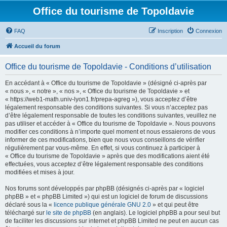
Office du tourisme de Topoldavie
FAQ
Inscription
Connexion
Accueil du forum
Office du tourisme de Topoldavie - Conditions d’utilisation
En accédant à « Office du tourisme de Topoldavie » (désigné ci-après par
« nous », « notre », « nos », « Office du tourisme de Topoldavie » et
« https://web1-math.univ-lyon1.fr/prepa-agreg »), vous acceptez d’être
légalement responsable des conditions suivantes. Si vous n’acceptez pas
d’être légalement responsable de toutes les conditions suivantes, veuillez ne
pas utiliser et accéder à « Office du tourisme de Topoldavie ». Nous pouvons
modifier ces conditions à n’importe quel moment et nous essaierons de vous
informer de ces modifications, bien que nous vous conseillons de vérifier
régulièrement par vous-même. En effet, si vous continuez à participer à
« Office du tourisme de Topoldavie » après que des modifications aient été
effectuées, vous acceptez d’être légalement responsable des conditions
modifiées et mises à jour.
Nos forums sont développés par phpBB (désignés ci-après par « logiciel
phpBB » et « phpBB Limited ») qui est un logiciel de forum de discussions
déclaré sous la «
licence publique générale GNU 2.0
» et qui peut être
téléchargé sur
le site de phpBB
(en anglais). Le logiciel phpBB a pour seul but
de faciliter les discussions sur internet et phpBB Limited ne peut en aucun cas