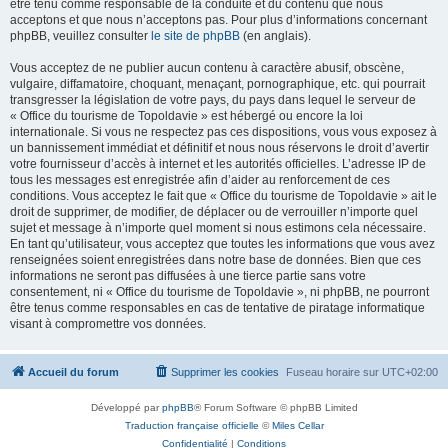
être tenu comme responsable de la conduite et du contenu que nous
acceptons et que nous n’acceptons pas. Pour plus d’informations concernant
phpBB, veuillez consulter
le site de phpBB
(en anglais).
Vous acceptez de ne publier aucun contenu à caractère abusif, obscène,
vulgaire, diffamatoire, choquant, menaçant, pornographique, etc. qui pourrait
transgresser la législation de votre pays, du pays dans lequel le serveur de
« Office du tourisme de Topoldavie » est hébergé ou encore la loi
internationale. Si vous ne respectez pas ces dispositions, vous vous exposez à
un bannissement immédiat et définitif et nous nous réservons le droit d’avertir
votre fournisseur d’accès à internet et les autorités officielles. L’adresse IP de
tous les messages est enregistrée afin d’aider au renforcement de ces
conditions. Vous acceptez le fait que « Office du tourisme de Topoldavie » ait le
droit de supprimer, de modifier, de déplacer ou de verrouiller n’importe quel
sujet et message à n’importe quel moment si nous estimons cela nécessaire.
En tant qu’utilisateur, vous acceptez que toutes les informations que vous avez
renseignées soient enregistrées dans notre base de données. Bien que ces
informations ne seront pas diffusées à une tierce partie sans votre
consentement, ni « Office du tourisme de Topoldavie », ni phpBB, ne pourront
être tenus comme responsables en cas de tentative de piratage informatique
visant à compromettre vos données.
Accueil du forum
Supprimer les cookies
Fuseau horaire sur
UTC+02:00
Développé par
phpBB
® Forum Software © phpBB Limited
Traduction française officielle
©
Miles Cellar
Confidentialité
|
Conditions