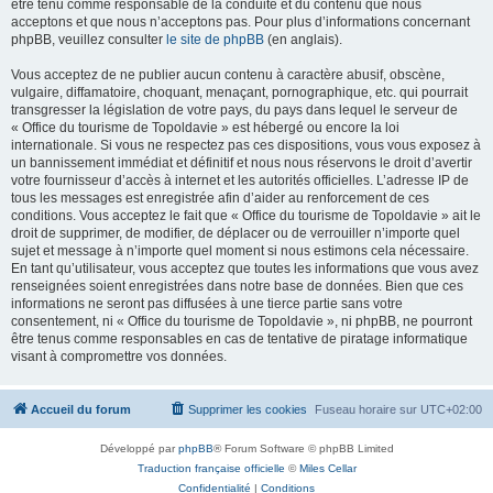
être tenu comme responsable de la conduite et du contenu que nous
acceptons et que nous n’acceptons pas. Pour plus d’informations concernant
phpBB, veuillez consulter
le site de phpBB
(en anglais).
Vous acceptez de ne publier aucun contenu à caractère abusif, obscène,
vulgaire, diffamatoire, choquant, menaçant, pornographique, etc. qui pourrait
transgresser la législation de votre pays, du pays dans lequel le serveur de
« Office du tourisme de Topoldavie » est hébergé ou encore la loi
internationale. Si vous ne respectez pas ces dispositions, vous vous exposez à
un bannissement immédiat et définitif et nous nous réservons le droit d’avertir
votre fournisseur d’accès à internet et les autorités officielles. L’adresse IP de
tous les messages est enregistrée afin d’aider au renforcement de ces
conditions. Vous acceptez le fait que « Office du tourisme de Topoldavie » ait le
droit de supprimer, de modifier, de déplacer ou de verrouiller n’importe quel
sujet et message à n’importe quel moment si nous estimons cela nécessaire.
En tant qu’utilisateur, vous acceptez que toutes les informations que vous avez
renseignées soient enregistrées dans notre base de données. Bien que ces
informations ne seront pas diffusées à une tierce partie sans votre
consentement, ni « Office du tourisme de Topoldavie », ni phpBB, ne pourront
être tenus comme responsables en cas de tentative de piratage informatique
visant à compromettre vos données.
Accueil du forum
Supprimer les cookies
Fuseau horaire sur
UTC+02:00
Développé par
phpBB
® Forum Software © phpBB Limited
Traduction française officielle
©
Miles Cellar
Confidentialité
|
Conditions