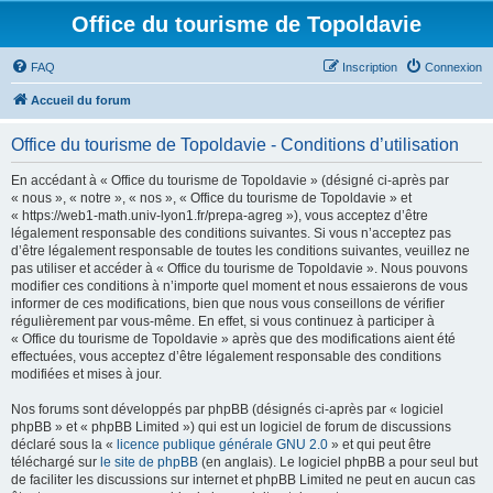
Office du tourisme de Topoldavie
FAQ
Inscription
Connexion
Accueil du forum
Office du tourisme de Topoldavie - Conditions d’utilisation
En accédant à « Office du tourisme de Topoldavie » (désigné ci-après par
« nous », « notre », « nos », « Office du tourisme de Topoldavie » et
« https://web1-math.univ-lyon1.fr/prepa-agreg »), vous acceptez d’être
légalement responsable des conditions suivantes. Si vous n’acceptez pas
d’être légalement responsable de toutes les conditions suivantes, veuillez ne
pas utiliser et accéder à « Office du tourisme de Topoldavie ». Nous pouvons
modifier ces conditions à n’importe quel moment et nous essaierons de vous
informer de ces modifications, bien que nous vous conseillons de vérifier
régulièrement par vous-même. En effet, si vous continuez à participer à
« Office du tourisme de Topoldavie » après que des modifications aient été
effectuées, vous acceptez d’être légalement responsable des conditions
modifiées et mises à jour.
Nos forums sont développés par phpBB (désignés ci-après par « logiciel
phpBB » et « phpBB Limited ») qui est un logiciel de forum de discussions
déclaré sous la «
licence publique générale GNU 2.0
» et qui peut être
téléchargé sur
le site de phpBB
(en anglais). Le logiciel phpBB a pour seul but
de faciliter les discussions sur internet et phpBB Limited ne peut en aucun cas