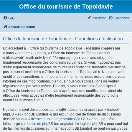
Office du tourisme de Topoldavie
FAQ
Inscription
Connexion
Accueil du forum
Office du tourisme de Topoldavie - Conditions d’utilisation
En accédant à « Office du tourisme de Topoldavie » (désigné ci-après par
« nous », « notre », « nos », « Office du tourisme de Topoldavie » et
« https://web1-math.univ-lyon1.fr/prepa-agreg »), vous acceptez d’être
légalement responsable des conditions suivantes. Si vous n’acceptez pas
d’être légalement responsable de toutes les conditions suivantes, veuillez ne
pas utiliser et accéder à « Office du tourisme de Topoldavie ». Nous pouvons
modifier ces conditions à n’importe quel moment et nous essaierons de vous
informer de ces modifications, bien que nous vous conseillons de vérifier
régulièrement par vous-même. En effet, si vous continuez à participer à
« Office du tourisme de Topoldavie » après que des modifications aient été
effectuées, vous acceptez d’être légalement responsable des conditions
modifiées et mises à jour.
Nos forums sont développés par phpBB (désignés ci-après par « logiciel
phpBB » et « phpBB Limited ») qui est un logiciel de forum de discussions
déclaré sous la «
licence publique générale GNU 2.0
» et qui peut être
téléchargé sur
le site de phpBB
(en anglais). Le logiciel phpBB a pour seul but
de faciliter les discussions sur internet et phpBB Limited ne peut en aucun cas