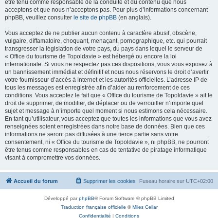
être tenu comme responsable de la conduite et du contenu que nous
acceptons et que nous n’acceptons pas. Pour plus d’informations concernant
phpBB, veuillez consulter
le site de phpBB
(en anglais).
Vous acceptez de ne publier aucun contenu à caractère abusif, obscène,
vulgaire, diffamatoire, choquant, menaçant, pornographique, etc. qui pourrait
transgresser la législation de votre pays, du pays dans lequel le serveur de
« Office du tourisme de Topoldavie » est hébergé ou encore la loi
internationale. Si vous ne respectez pas ces dispositions, vous vous exposez à
un bannissement immédiat et définitif et nous nous réservons le droit d’avertir
votre fournisseur d’accès à internet et les autorités officielles. L’adresse IP de
tous les messages est enregistrée afin d’aider au renforcement de ces
conditions. Vous acceptez le fait que « Office du tourisme de Topoldavie » ait le
droit de supprimer, de modifier, de déplacer ou de verrouiller n’importe quel
sujet et message à n’importe quel moment si nous estimons cela nécessaire.
En tant qu’utilisateur, vous acceptez que toutes les informations que vous avez
renseignées soient enregistrées dans notre base de données. Bien que ces
informations ne seront pas diffusées à une tierce partie sans votre
consentement, ni « Office du tourisme de Topoldavie », ni phpBB, ne pourront
être tenus comme responsables en cas de tentative de piratage informatique
visant à compromettre vos données.
Accueil du forum
Supprimer les cookies
Fuseau horaire sur
UTC+02:00
Développé par
phpBB
® Forum Software © phpBB Limited
Traduction française officielle
©
Miles Cellar
Confidentialité
|
Conditions