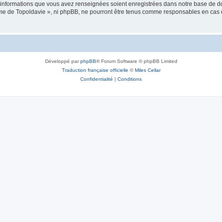
es informations que vous avez renseignées soient enregistrées dans notre base de 
isme de Topoldavie », ni phpBB, ne pourront être tenus comme responsables en cas 
Développé par
phpBB
® Forum Software © phpBB Limited
Traduction française officielle
©
Miles Cellar
Confidentialité
|
Conditions