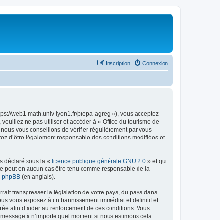
Inscription
Connexion
ttps://web1-math.univ-lyon1.fr/prepa-agreg »), vous acceptez
euillez ne pas utiliser et accéder à « Office du tourisme de
nous vous conseillons de vérifier régulièrement par vous-
ptez d’être légalement responsable des conditions modifiées et
ns déclaré sous la «
licence publique générale GNU 2.0
» et qui
ed ne peut en aucun cas être tenu comme responsable de la
de phpBB
(en anglais).
ait transgresser la législation de votre pays, du pays dans
vous vous exposez à un bannissement immédiat et définitif et
strée afin d’aider au renforcement de ces conditions. Vous
t et message à n’importe quel moment si nous estimons cela