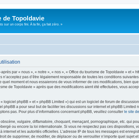
e de Topoldavie
sur un corps fini. À la fin, ça fait zéro. »
tilisation
après par « nous », « notre », « nos », « Office du tourisme de Topoldavie » et « h
 n’acceptez pas d’être légalement responsable de toutes les conditions suivantes, v
e quel moment et nous essaierons de vous informer de ces modifications, bien que 
ourisme de Topoldavie » après que des modifications aient été effectuées, vous acce
 logiciel phpBB » et « phpBB Limited ») qui est un logiciel de forum de discussio
iel phpBB a pour seul but de faciliter les discussions sur internet et phpBB Limit
ptons pas. Pour plus d’informations concernant phpBB, veuillez consulter
le site 
obscène, vulgaire, diffamatoire, choquant, menaçant, pornographique, etc. qui pourr
ébergé ou encore la loi internationale. Si vous ne respectez pas ces dispositions, 
 à internet et les autorités officielles. L’adresse IP de tous les messages est enregi
e droit de supprimer, de modifier, de déplacer ou de verrouiller n’importe quel suje