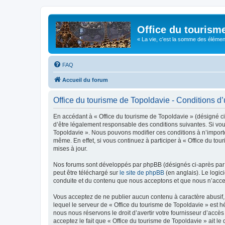
Office du tourism
« La vie, c'est la somme des éléments 
FAQ
Accueil du forum
Office du tourisme de Topoldavie - Conditions d’u
En accédant à « Office du tourisme de Topoldavie » (désigné ci-
d’être légalement responsable des conditions suivantes. Si vous
Topoldavie ». Nous pouvons modifier ces conditions à n’import
même. En effet, si vous continuez à participer à « Office du t
mises à jour.
Nos forums sont développés par phpBB (désignés ci-après par «
peut être téléchargé sur
le site de phpBB
(en anglais). Le logic
conduite et du contenu que nous acceptons et que nous n’acce
Vous acceptez de ne publier aucun contenu à caractère abusif, 
lequel le serveur de « Office du tourisme de Topoldavie » est h
nous nous réservons le droit d’avertir votre fournisseur d’accès
acceptez le fait que « Office du tourisme de Topoldavie » ait l