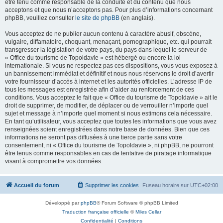
être tenu comme responsable de la conduite et du contenu que nous
acceptons et que nous n’acceptons pas. Pour plus d’informations concernant
phpBB, veuillez consulter
le site de phpBB
(en anglais).
Vous acceptez de ne publier aucun contenu à caractère abusif, obscène,
vulgaire, diffamatoire, choquant, menaçant, pornographique, etc. qui pourrait
transgresser la législation de votre pays, du pays dans lequel le serveur de
« Office du tourisme de Topoldavie » est hébergé ou encore la loi
internationale. Si vous ne respectez pas ces dispositions, vous vous exposez à
un bannissement immédiat et définitif et nous nous réservons le droit d’avertir
votre fournisseur d’accès à internet et les autorités officielles. L’adresse IP de
tous les messages est enregistrée afin d’aider au renforcement de ces
conditions. Vous acceptez le fait que « Office du tourisme de Topoldavie » ait le
droit de supprimer, de modifier, de déplacer ou de verrouiller n’importe quel
sujet et message à n’importe quel moment si nous estimons cela nécessaire.
En tant qu’utilisateur, vous acceptez que toutes les informations que vous avez
renseignées soient enregistrées dans notre base de données. Bien que ces
informations ne seront pas diffusées à une tierce partie sans votre
consentement, ni « Office du tourisme de Topoldavie », ni phpBB, ne pourront
être tenus comme responsables en cas de tentative de piratage informatique
visant à compromettre vos données.
Accueil du forum
Supprimer les cookies
Fuseau horaire sur
UTC+02:00
Développé par
phpBB
® Forum Software © phpBB Limited
Traduction française officielle
©
Miles Cellar
Confidentialité
|
Conditions