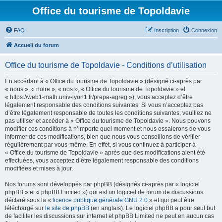
Office du tourisme de Topoldavie
FAQ
Inscription
Connexion
Accueil du forum
Office du tourisme de Topoldavie - Conditions d’utilisation
En accédant à « Office du tourisme de Topoldavie » (désigné ci-après par
« nous », « notre », « nos », « Office du tourisme de Topoldavie » et
« https://web1-math.univ-lyon1.fr/prepa-agreg »), vous acceptez d’être
légalement responsable des conditions suivantes. Si vous n’acceptez pas
d’être légalement responsable de toutes les conditions suivantes, veuillez ne
pas utiliser et accéder à « Office du tourisme de Topoldavie ». Nous pouvons
modifier ces conditions à n’importe quel moment et nous essaierons de vous
informer de ces modifications, bien que nous vous conseillons de vérifier
régulièrement par vous-même. En effet, si vous continuez à participer à
« Office du tourisme de Topoldavie » après que des modifications aient été
effectuées, vous acceptez d’être légalement responsable des conditions
modifiées et mises à jour.
Nos forums sont développés par phpBB (désignés ci-après par « logiciel
phpBB » et « phpBB Limited ») qui est un logiciel de forum de discussions
déclaré sous la «
licence publique générale GNU 2.0
» et qui peut être
téléchargé sur
le site de phpBB
(en anglais). Le logiciel phpBB a pour seul but
de faciliter les discussions sur internet et phpBB Limited ne peut en aucun cas