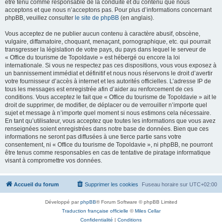
être tenu comme responsable de la conduite et du contenu que nous
acceptons et que nous n’acceptons pas. Pour plus d’informations concernant
phpBB, veuillez consulter
le site de phpBB
(en anglais).
Vous acceptez de ne publier aucun contenu à caractère abusif, obscène,
vulgaire, diffamatoire, choquant, menaçant, pornographique, etc. qui pourrait
transgresser la législation de votre pays, du pays dans lequel le serveur de
« Office du tourisme de Topoldavie » est hébergé ou encore la loi
internationale. Si vous ne respectez pas ces dispositions, vous vous exposez à
un bannissement immédiat et définitif et nous nous réservons le droit d’avertir
votre fournisseur d’accès à internet et les autorités officielles. L’adresse IP de
tous les messages est enregistrée afin d’aider au renforcement de ces
conditions. Vous acceptez le fait que « Office du tourisme de Topoldavie » ait le
droit de supprimer, de modifier, de déplacer ou de verrouiller n’importe quel
sujet et message à n’importe quel moment si nous estimons cela nécessaire.
En tant qu’utilisateur, vous acceptez que toutes les informations que vous avez
renseignées soient enregistrées dans notre base de données. Bien que ces
informations ne seront pas diffusées à une tierce partie sans votre
consentement, ni « Office du tourisme de Topoldavie », ni phpBB, ne pourront
être tenus comme responsables en cas de tentative de piratage informatique
visant à compromettre vos données.
Accueil du forum
Supprimer les cookies
Fuseau horaire sur
UTC+02:00
Développé par
phpBB
® Forum Software © phpBB Limited
Traduction française officielle
©
Miles Cellar
Confidentialité
|
Conditions