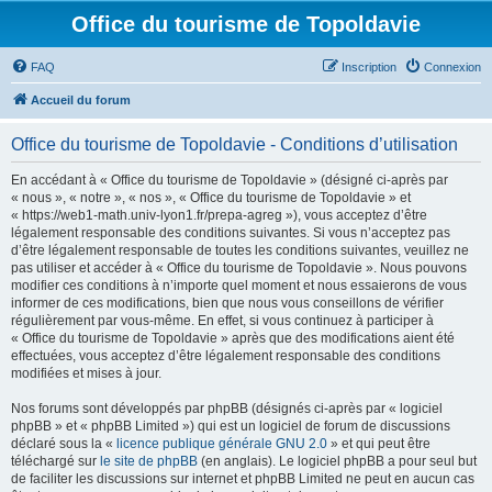
Office du tourisme de Topoldavie
FAQ
Inscription
Connexion
Accueil du forum
Office du tourisme de Topoldavie - Conditions d’utilisation
En accédant à « Office du tourisme de Topoldavie » (désigné ci-après par
« nous », « notre », « nos », « Office du tourisme de Topoldavie » et
« https://web1-math.univ-lyon1.fr/prepa-agreg »), vous acceptez d’être
légalement responsable des conditions suivantes. Si vous n’acceptez pas
d’être légalement responsable de toutes les conditions suivantes, veuillez ne
pas utiliser et accéder à « Office du tourisme de Topoldavie ». Nous pouvons
modifier ces conditions à n’importe quel moment et nous essaierons de vous
informer de ces modifications, bien que nous vous conseillons de vérifier
régulièrement par vous-même. En effet, si vous continuez à participer à
« Office du tourisme de Topoldavie » après que des modifications aient été
effectuées, vous acceptez d’être légalement responsable des conditions
modifiées et mises à jour.
Nos forums sont développés par phpBB (désignés ci-après par « logiciel
phpBB » et « phpBB Limited ») qui est un logiciel de forum de discussions
déclaré sous la «
licence publique générale GNU 2.0
» et qui peut être
téléchargé sur
le site de phpBB
(en anglais). Le logiciel phpBB a pour seul but
de faciliter les discussions sur internet et phpBB Limited ne peut en aucun cas