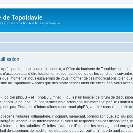
e de Topoldavie
sur un corps fini. À la fin, ça fait zéro. »
tilisation
après par « nous », « notre », « nos », « Office du tourisme de Topoldavie » et « h
 n’acceptez pas d’être légalement responsable de toutes les conditions suivantes, v
e quel moment et nous essaierons de vous informer de ces modifications, bien que 
ourisme de Topoldavie » après que des modifications aient été effectuées, vous acce
 logiciel phpBB » et « phpBB Limited ») qui est un logiciel de forum de discussio
iel phpBB a pour seul but de faciliter les discussions sur internet et phpBB Limit
ptons pas. Pour plus d’informations concernant phpBB, veuillez consulter
le site 
obscène, vulgaire, diffamatoire, choquant, menaçant, pornographique, etc. qui pourr
ébergé ou encore la loi internationale. Si vous ne respectez pas ces dispositions, 
 à internet et les autorités officielles. L’adresse IP de tous les messages est enregi
e droit de supprimer, de modifier, de déplacer ou de verrouiller n’importe quel suje