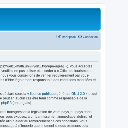
Inscription
Connexion
ttps://web1-math.univ-lyon1.fr/prepa-agreg »), vous acceptez
euillez ne pas utiliser et accéder à « Office du tourisme de
nous vous conseillons de vérifier régulièrement par vous-
ptez d’être légalement responsable des conditions modifiées et
ns déclaré sous la «
licence publique générale GNU 2.0
» et qui
ed ne peut en aucun cas être tenu comme responsable de la
de phpBB
(en anglais).
ait transgresser la législation de votre pays, du pays dans
vous vous exposez à un bannissement immédiat et définitif et
strée afin d’aider au renforcement de ces conditions. Vous
t et message à n’importe quel moment si nous estimons cela