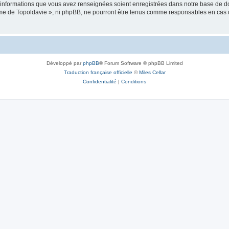
es informations que vous avez renseignées soient enregistrées dans notre base de 
isme de Topoldavie », ni phpBB, ne pourront être tenus comme responsables en cas 
Développé par
phpBB
® Forum Software © phpBB Limited
Traduction française officielle
©
Miles Cellar
Confidentialité
|
Conditions