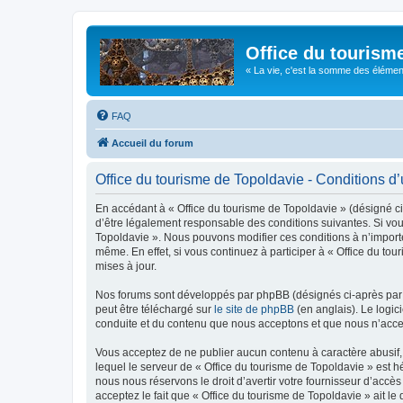
Office du tourism
« La vie, c'est la somme des éléments 
FAQ
Accueil du forum
Office du tourisme de Topoldavie - Conditions d’u
En accédant à « Office du tourisme de Topoldavie » (désigné ci-
d’être légalement responsable des conditions suivantes. Si vous
Topoldavie ». Nous pouvons modifier ces conditions à n’import
même. En effet, si vous continuez à participer à « Office du t
mises à jour.
Nos forums sont développés par phpBB (désignés ci-après par «
peut être téléchargé sur
le site de phpBB
(en anglais). Le logic
conduite et du contenu que nous acceptons et que nous n’acce
Vous acceptez de ne publier aucun contenu à caractère abusif, 
lequel le serveur de « Office du tourisme de Topoldavie » est h
nous nous réservons le droit d’avertir votre fournisseur d’accès
acceptez le fait que « Office du tourisme de Topoldavie » ait l