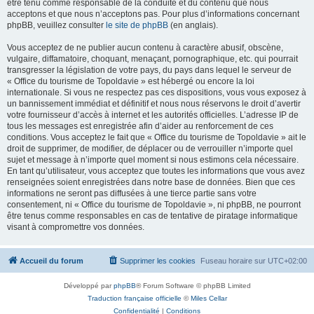
être tenu comme responsable de la conduite et du contenu que nous
acceptons et que nous n’acceptons pas. Pour plus d’informations concernant
phpBB, veuillez consulter
le site de phpBB
(en anglais).
Vous acceptez de ne publier aucun contenu à caractère abusif, obscène,
vulgaire, diffamatoire, choquant, menaçant, pornographique, etc. qui pourrait
transgresser la législation de votre pays, du pays dans lequel le serveur de
« Office du tourisme de Topoldavie » est hébergé ou encore la loi
internationale. Si vous ne respectez pas ces dispositions, vous vous exposez à
un bannissement immédiat et définitif et nous nous réservons le droit d’avertir
votre fournisseur d’accès à internet et les autorités officielles. L’adresse IP de
tous les messages est enregistrée afin d’aider au renforcement de ces
conditions. Vous acceptez le fait que « Office du tourisme de Topoldavie » ait le
droit de supprimer, de modifier, de déplacer ou de verrouiller n’importe quel
sujet et message à n’importe quel moment si nous estimons cela nécessaire.
En tant qu’utilisateur, vous acceptez que toutes les informations que vous avez
renseignées soient enregistrées dans notre base de données. Bien que ces
informations ne seront pas diffusées à une tierce partie sans votre
consentement, ni « Office du tourisme de Topoldavie », ni phpBB, ne pourront
être tenus comme responsables en cas de tentative de piratage informatique
visant à compromettre vos données.
Accueil du forum
Supprimer les cookies
Fuseau horaire sur
UTC+02:00
Développé par
phpBB
® Forum Software © phpBB Limited
Traduction française officielle
©
Miles Cellar
Confidentialité
|
Conditions