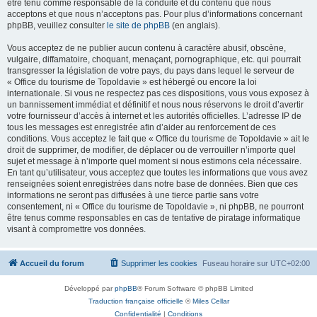
être tenu comme responsable de la conduite et du contenu que nous
acceptons et que nous n’acceptons pas. Pour plus d’informations concernant
phpBB, veuillez consulter
le site de phpBB
(en anglais).
Vous acceptez de ne publier aucun contenu à caractère abusif, obscène,
vulgaire, diffamatoire, choquant, menaçant, pornographique, etc. qui pourrait
transgresser la législation de votre pays, du pays dans lequel le serveur de
« Office du tourisme de Topoldavie » est hébergé ou encore la loi
internationale. Si vous ne respectez pas ces dispositions, vous vous exposez à
un bannissement immédiat et définitif et nous nous réservons le droit d’avertir
votre fournisseur d’accès à internet et les autorités officielles. L’adresse IP de
tous les messages est enregistrée afin d’aider au renforcement de ces
conditions. Vous acceptez le fait que « Office du tourisme de Topoldavie » ait le
droit de supprimer, de modifier, de déplacer ou de verrouiller n’importe quel
sujet et message à n’importe quel moment si nous estimons cela nécessaire.
En tant qu’utilisateur, vous acceptez que toutes les informations que vous avez
renseignées soient enregistrées dans notre base de données. Bien que ces
informations ne seront pas diffusées à une tierce partie sans votre
consentement, ni « Office du tourisme de Topoldavie », ni phpBB, ne pourront
être tenus comme responsables en cas de tentative de piratage informatique
visant à compromettre vos données.
Accueil du forum
Supprimer les cookies
Fuseau horaire sur
UTC+02:00
Développé par
phpBB
® Forum Software © phpBB Limited
Traduction française officielle
©
Miles Cellar
Confidentialité
|
Conditions