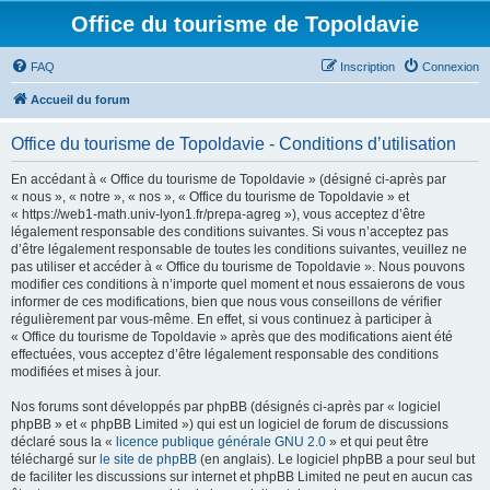
Office du tourisme de Topoldavie
FAQ
Inscription
Connexion
Accueil du forum
Office du tourisme de Topoldavie - Conditions d’utilisation
En accédant à « Office du tourisme de Topoldavie » (désigné ci-après par
« nous », « notre », « nos », « Office du tourisme de Topoldavie » et
« https://web1-math.univ-lyon1.fr/prepa-agreg »), vous acceptez d’être
légalement responsable des conditions suivantes. Si vous n’acceptez pas
d’être légalement responsable de toutes les conditions suivantes, veuillez ne
pas utiliser et accéder à « Office du tourisme de Topoldavie ». Nous pouvons
modifier ces conditions à n’importe quel moment et nous essaierons de vous
informer de ces modifications, bien que nous vous conseillons de vérifier
régulièrement par vous-même. En effet, si vous continuez à participer à
« Office du tourisme de Topoldavie » après que des modifications aient été
effectuées, vous acceptez d’être légalement responsable des conditions
modifiées et mises à jour.
Nos forums sont développés par phpBB (désignés ci-après par « logiciel
phpBB » et « phpBB Limited ») qui est un logiciel de forum de discussions
déclaré sous la «
licence publique générale GNU 2.0
» et qui peut être
téléchargé sur
le site de phpBB
(en anglais). Le logiciel phpBB a pour seul but
de faciliter les discussions sur internet et phpBB Limited ne peut en aucun cas