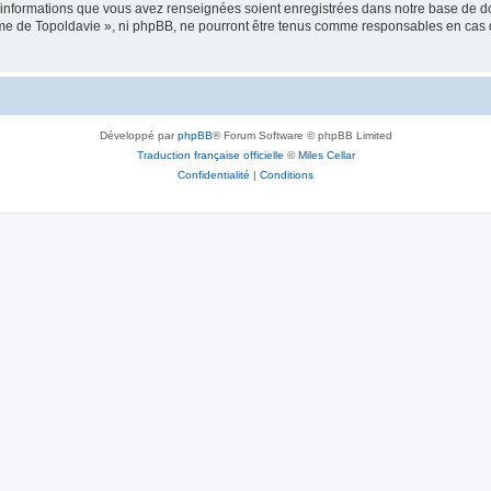
es informations que vous avez renseignées soient enregistrées dans notre base de 
isme de Topoldavie », ni phpBB, ne pourront être tenus comme responsables en cas 
Développé par
phpBB
® Forum Software © phpBB Limited
Traduction française officielle
©
Miles Cellar
Confidentialité
|
Conditions