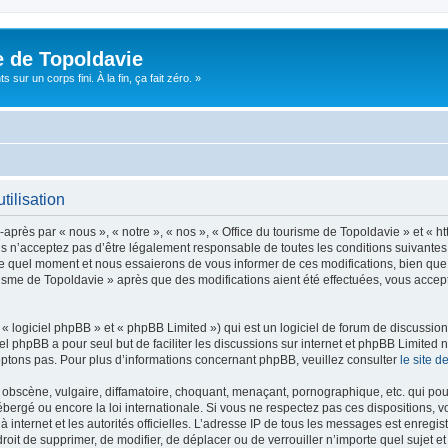
e de Topoldavie
sur un corps fini. À la fin, ça fait zéro. »
tilisation
après par « nous », « notre », « nos », « Office du tourisme de Topoldavie » et « h
 n’acceptez pas d’être légalement responsable de toutes les conditions suivantes, v
e quel moment et nous essaierons de vous informer de ces modifications, bien que 
ourisme de Topoldavie » après que des modifications aient été effectuées, vous acce
 logiciel phpBB » et « phpBB Limited ») qui est un logiciel de forum de discussio
iel phpBB a pour seul but de faciliter les discussions sur internet et phpBB Limit
ptons pas. Pour plus d’informations concernant phpBB, veuillez consulter
le site 
obscène, vulgaire, diffamatoire, choquant, menaçant, pornographique, etc. qui pourr
ébergé ou encore la loi internationale. Si vous ne respectez pas ces dispositions, 
 à internet et les autorités officielles. L’adresse IP de tous les messages est enregi
e droit de supprimer, de modifier, de déplacer ou de verrouiller n’importe quel suje