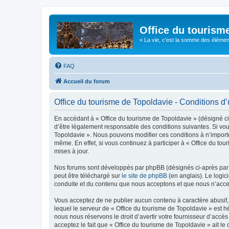
Office du tourism
« La vie, c'est la somme des éléments 
FAQ
Accueil du forum
Office du tourisme de Topoldavie - Conditions d’u
En accédant à « Office du tourisme de Topoldavie » (désigné ci-
d’être légalement responsable des conditions suivantes. Si vous
Topoldavie ». Nous pouvons modifier ces conditions à n’import
même. En effet, si vous continuez à participer à « Office du t
mises à jour.
Nos forums sont développés par phpBB (désignés ci-après par «
peut être téléchargé sur
le site de phpBB
(en anglais). Le logic
conduite et du contenu que nous acceptons et que nous n’acce
Vous acceptez de ne publier aucun contenu à caractère abusif, 
lequel le serveur de « Office du tourisme de Topoldavie » est h
nous nous réservons le droit d’avertir votre fournisseur d’accès
acceptez le fait que « Office du tourisme de Topoldavie » ait l