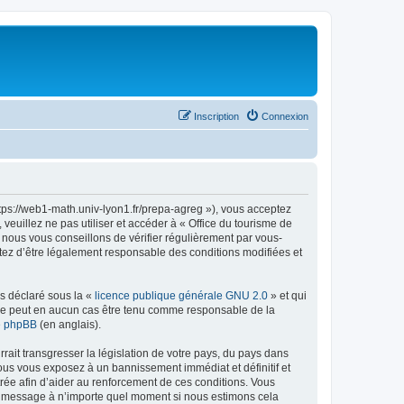
Inscription
Connexion
ttps://web1-math.univ-lyon1.fr/prepa-agreg »), vous acceptez
euillez ne pas utiliser et accéder à « Office du tourisme de
nous vous conseillons de vérifier régulièrement par vous-
ptez d’être légalement responsable des conditions modifiées et
ns déclaré sous la «
licence publique générale GNU 2.0
» et qui
ed ne peut en aucun cas être tenu comme responsable de la
de phpBB
(en anglais).
ait transgresser la législation de votre pays, du pays dans
vous vous exposez à un bannissement immédiat et définitif et
strée afin d’aider au renforcement de ces conditions. Vous
t et message à n’importe quel moment si nous estimons cela