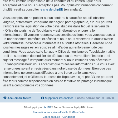
être tenu comme responsable de la conduite et du contenu que nous
acceptons et que nous n’acceptons pas. Pour plus d’informations concernant
phpBB, veuillez consulter
le site de phpBB
(en anglais).
Vous acceptez de ne publier aucun contenu à caractère abusif, obscène,
vulgaire, diffamatoire, choquant, menaçant, pornographique, etc. qui pourrait
transgresser la législation de votre pays, du pays dans lequel le serveur de
« Office du tourisme de Topoldavie » est hébergé ou encore la loi
internationale. Si vous ne respectez pas ces dispositions, vous vous exposez à
un bannissement immédiat et définitif et nous nous réservons le droit d’avertir
votre fournisseur d’accès à internet et les autorités officielles. L’adresse IP de
tous les messages est enregistrée afin d’aider au renforcement de ces
conditions. Vous acceptez le fait que « Office du tourisme de Topoldavie » ait le
droit de supprimer, de modifier, de déplacer ou de verrouiller n’importe quel
sujet et message à n’importe quel moment si nous estimons cela nécessaire.
En tant qu’utilisateur, vous acceptez que toutes les informations que vous avez
renseignées soient enregistrées dans notre base de données. Bien que ces
informations ne seront pas diffusées à une tierce partie sans votre
consentement, ni « Office du tourisme de Topoldavie », ni phpBB, ne pourront
être tenus comme responsables en cas de tentative de piratage informatique
visant à compromettre vos données.
Accueil du forum
Supprimer les cookies
Fuseau horaire sur
UTC+02:00
Développé par
phpBB
® Forum Software © phpBB Limited
Traduction française officielle
©
Miles Cellar
Confidentialité
|
Conditions