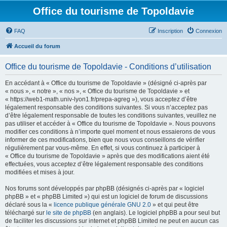
Office du tourisme de Topoldavie
FAQ
Inscription
Connexion
Accueil du forum
Office du tourisme de Topoldavie - Conditions d’utilisation
En accédant à « Office du tourisme de Topoldavie » (désigné ci-après par
« nous », « notre », « nos », « Office du tourisme de Topoldavie » et
« https://web1-math.univ-lyon1.fr/prepa-agreg »), vous acceptez d’être
légalement responsable des conditions suivantes. Si vous n’acceptez pas
d’être légalement responsable de toutes les conditions suivantes, veuillez ne
pas utiliser et accéder à « Office du tourisme de Topoldavie ». Nous pouvons
modifier ces conditions à n’importe quel moment et nous essaierons de vous
informer de ces modifications, bien que nous vous conseillons de vérifier
régulièrement par vous-même. En effet, si vous continuez à participer à
« Office du tourisme de Topoldavie » après que des modifications aient été
effectuées, vous acceptez d’être légalement responsable des conditions
modifiées et mises à jour.
Nos forums sont développés par phpBB (désignés ci-après par « logiciel
phpBB » et « phpBB Limited ») qui est un logiciel de forum de discussions
déclaré sous la «
licence publique générale GNU 2.0
» et qui peut être
téléchargé sur
le site de phpBB
(en anglais). Le logiciel phpBB a pour seul but
de faciliter les discussions sur internet et phpBB Limited ne peut en aucun cas