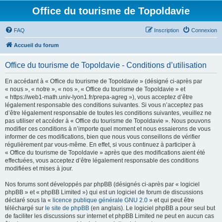
Office du tourisme de Topoldavie
FAQ
Inscription
Connexion
Accueil du forum
Office du tourisme de Topoldavie - Conditions d’utilisation
En accédant à « Office du tourisme de Topoldavie » (désigné ci-après par
« nous », « notre », « nos », « Office du tourisme de Topoldavie » et
« https://web1-math.univ-lyon1.fr/prepa-agreg »), vous acceptez d’être
légalement responsable des conditions suivantes. Si vous n’acceptez pas
d’être légalement responsable de toutes les conditions suivantes, veuillez ne
pas utiliser et accéder à « Office du tourisme de Topoldavie ». Nous pouvons
modifier ces conditions à n’importe quel moment et nous essaierons de vous
informer de ces modifications, bien que nous vous conseillons de vérifier
régulièrement par vous-même. En effet, si vous continuez à participer à
« Office du tourisme de Topoldavie » après que des modifications aient été
effectuées, vous acceptez d’être légalement responsable des conditions
modifiées et mises à jour.
Nos forums sont développés par phpBB (désignés ci-après par « logiciel
phpBB » et « phpBB Limited ») qui est un logiciel de forum de discussions
déclaré sous la «
licence publique générale GNU 2.0
» et qui peut être
téléchargé sur
le site de phpBB
(en anglais). Le logiciel phpBB a pour seul but
de faciliter les discussions sur internet et phpBB Limited ne peut en aucun cas