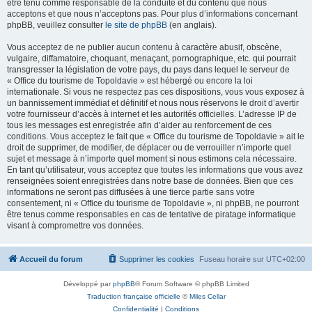
être tenu comme responsable de la conduite et du contenu que nous
acceptons et que nous n’acceptons pas. Pour plus d’informations concernant
phpBB, veuillez consulter
le site de phpBB
(en anglais).
Vous acceptez de ne publier aucun contenu à caractère abusif, obscène,
vulgaire, diffamatoire, choquant, menaçant, pornographique, etc. qui pourrait
transgresser la législation de votre pays, du pays dans lequel le serveur de
« Office du tourisme de Topoldavie » est hébergé ou encore la loi
internationale. Si vous ne respectez pas ces dispositions, vous vous exposez à
un bannissement immédiat et définitif et nous nous réservons le droit d’avertir
votre fournisseur d’accès à internet et les autorités officielles. L’adresse IP de
tous les messages est enregistrée afin d’aider au renforcement de ces
conditions. Vous acceptez le fait que « Office du tourisme de Topoldavie » ait le
droit de supprimer, de modifier, de déplacer ou de verrouiller n’importe quel
sujet et message à n’importe quel moment si nous estimons cela nécessaire.
En tant qu’utilisateur, vous acceptez que toutes les informations que vous avez
renseignées soient enregistrées dans notre base de données. Bien que ces
informations ne seront pas diffusées à une tierce partie sans votre
consentement, ni « Office du tourisme de Topoldavie », ni phpBB, ne pourront
être tenus comme responsables en cas de tentative de piratage informatique
visant à compromettre vos données.
Accueil du forum
Supprimer les cookies
Fuseau horaire sur
UTC+02:00
Développé par
phpBB
® Forum Software © phpBB Limited
Traduction française officielle
©
Miles Cellar
Confidentialité
|
Conditions