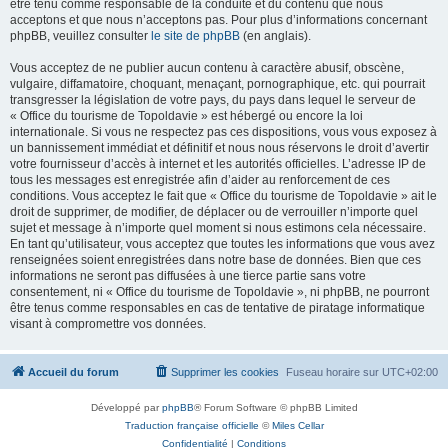
être tenu comme responsable de la conduite et du contenu que nous
acceptons et que nous n’acceptons pas. Pour plus d’informations concernant
phpBB, veuillez consulter
le site de phpBB
(en anglais).
Vous acceptez de ne publier aucun contenu à caractère abusif, obscène,
vulgaire, diffamatoire, choquant, menaçant, pornographique, etc. qui pourrait
transgresser la législation de votre pays, du pays dans lequel le serveur de
« Office du tourisme de Topoldavie » est hébergé ou encore la loi
internationale. Si vous ne respectez pas ces dispositions, vous vous exposez à
un bannissement immédiat et définitif et nous nous réservons le droit d’avertir
votre fournisseur d’accès à internet et les autorités officielles. L’adresse IP de
tous les messages est enregistrée afin d’aider au renforcement de ces
conditions. Vous acceptez le fait que « Office du tourisme de Topoldavie » ait le
droit de supprimer, de modifier, de déplacer ou de verrouiller n’importe quel
sujet et message à n’importe quel moment si nous estimons cela nécessaire.
En tant qu’utilisateur, vous acceptez que toutes les informations que vous avez
renseignées soient enregistrées dans notre base de données. Bien que ces
informations ne seront pas diffusées à une tierce partie sans votre
consentement, ni « Office du tourisme de Topoldavie », ni phpBB, ne pourront
être tenus comme responsables en cas de tentative de piratage informatique
visant à compromettre vos données.
Accueil du forum
Supprimer les cookies
Fuseau horaire sur
UTC+02:00
Développé par
phpBB
® Forum Software © phpBB Limited
Traduction française officielle
©
Miles Cellar
Confidentialité
|
Conditions