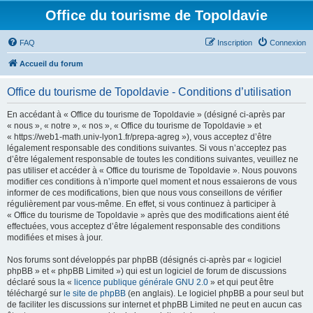
Office du tourisme de Topoldavie
FAQ
Inscription
Connexion
Accueil du forum
Office du tourisme de Topoldavie - Conditions d’utilisation
En accédant à « Office du tourisme de Topoldavie » (désigné ci-après par
« nous », « notre », « nos », « Office du tourisme de Topoldavie » et
« https://web1-math.univ-lyon1.fr/prepa-agreg »), vous acceptez d’être
légalement responsable des conditions suivantes. Si vous n’acceptez pas
d’être légalement responsable de toutes les conditions suivantes, veuillez ne
pas utiliser et accéder à « Office du tourisme de Topoldavie ». Nous pouvons
modifier ces conditions à n’importe quel moment et nous essaierons de vous
informer de ces modifications, bien que nous vous conseillons de vérifier
régulièrement par vous-même. En effet, si vous continuez à participer à
« Office du tourisme de Topoldavie » après que des modifications aient été
effectuées, vous acceptez d’être légalement responsable des conditions
modifiées et mises à jour.
Nos forums sont développés par phpBB (désignés ci-après par « logiciel
phpBB » et « phpBB Limited ») qui est un logiciel de forum de discussions
déclaré sous la «
licence publique générale GNU 2.0
» et qui peut être
téléchargé sur
le site de phpBB
(en anglais). Le logiciel phpBB a pour seul but
de faciliter les discussions sur internet et phpBB Limited ne peut en aucun cas