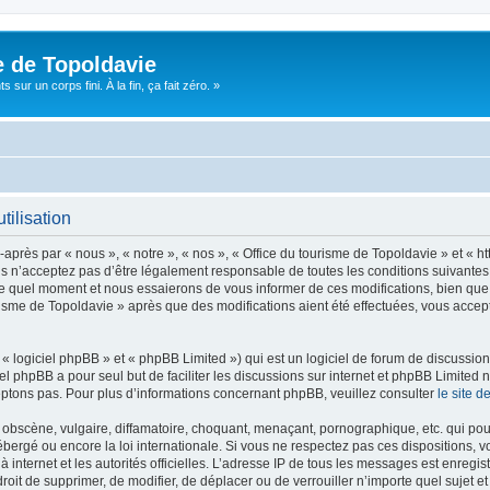
e de Topoldavie
sur un corps fini. À la fin, ça fait zéro. »
tilisation
après par « nous », « notre », « nos », « Office du tourisme de Topoldavie » et « h
 n’acceptez pas d’être légalement responsable de toutes les conditions suivantes, v
e quel moment et nous essaierons de vous informer de ces modifications, bien que 
ourisme de Topoldavie » après que des modifications aient été effectuées, vous acce
 logiciel phpBB » et « phpBB Limited ») qui est un logiciel de forum de discussio
iel phpBB a pour seul but de faciliter les discussions sur internet et phpBB Limit
ptons pas. Pour plus d’informations concernant phpBB, veuillez consulter
le site 
obscène, vulgaire, diffamatoire, choquant, menaçant, pornographique, etc. qui pourr
ébergé ou encore la loi internationale. Si vous ne respectez pas ces dispositions, 
 à internet et les autorités officielles. L’adresse IP de tous les messages est enregi
e droit de supprimer, de modifier, de déplacer ou de verrouiller n’importe quel suje