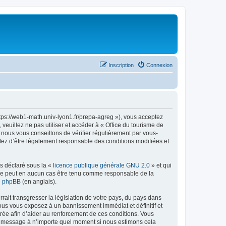
Inscription
Connexion
ttps://web1-math.univ-lyon1.fr/prepa-agreg »), vous acceptez
euillez ne pas utiliser et accéder à « Office du tourisme de
nous vous conseillons de vérifier régulièrement par vous-
ptez d’être légalement responsable des conditions modifiées et
ns déclaré sous la «
licence publique générale GNU 2.0
» et qui
ed ne peut en aucun cas être tenu comme responsable de la
de phpBB
(en anglais).
ait transgresser la législation de votre pays, du pays dans
vous vous exposez à un bannissement immédiat et définitif et
strée afin d’aider au renforcement de ces conditions. Vous
t et message à n’importe quel moment si nous estimons cela