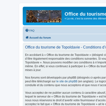
Office du tourism
« La vie, c'est la somme des éléments 
FAQ
Accueil du forum
Office du tourisme de Topoldavie - Conditions d’u
En accédant à « Office du tourisme de Topoldavie » (désigné ci-
d’être légalement responsable des conditions suivantes. Si vous
Topoldavie ». Nous pouvons modifier ces conditions à n’import
même. En effet, si vous continuez à participer à « Office du t
mises à jour.
Nos forums sont développés par phpBB (désignés ci-après par «
peut être téléchargé sur
le site de phpBB
(en anglais). Le logic
conduite et du contenu que nous acceptons et que nous n’acce
Vous acceptez de ne publier aucun contenu à caractère abusif, 
lequel le serveur de « Office du tourisme de Topoldavie » est h
nous nous réservons le droit d’avertir votre fournisseur d’accès
acceptez le fait que « Office du tourisme de Topoldavie » ait l