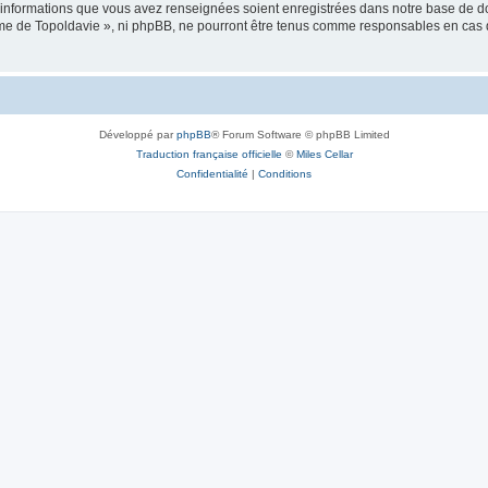
es informations que vous avez renseignées soient enregistrées dans notre base de 
isme de Topoldavie », ni phpBB, ne pourront être tenus comme responsables en cas 
Développé par
phpBB
® Forum Software © phpBB Limited
Traduction française officielle
©
Miles Cellar
Confidentialité
|
Conditions