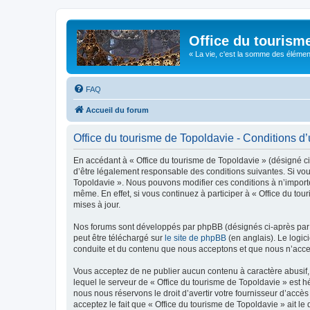
Office du tourism
« La vie, c'est la somme des éléments 
FAQ
Accueil du forum
Office du tourisme de Topoldavie - Conditions d’u
En accédant à « Office du tourisme de Topoldavie » (désigné ci-
d’être légalement responsable des conditions suivantes. Si vous
Topoldavie ». Nous pouvons modifier ces conditions à n’import
même. En effet, si vous continuez à participer à « Office du t
mises à jour.
Nos forums sont développés par phpBB (désignés ci-après par «
peut être téléchargé sur
le site de phpBB
(en anglais). Le logic
conduite et du contenu que nous acceptons et que nous n’acce
Vous acceptez de ne publier aucun contenu à caractère abusif, 
lequel le serveur de « Office du tourisme de Topoldavie » est h
nous nous réservons le droit d’avertir votre fournisseur d’accès
acceptez le fait que « Office du tourisme de Topoldavie » ait l