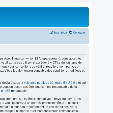
Inscription
Connexion
ttps://web1-math.univ-lyon1.fr/prepa-agreg »), vous acceptez
euillez ne pas utiliser et accéder à « Office du tourisme de
nous vous conseillons de vérifier régulièrement par vous-
ptez d’être légalement responsable des conditions modifiées et
ns déclaré sous la «
licence publique générale GNU 2.0
» et qui
ed ne peut en aucun cas être tenu comme responsable de la
de phpBB
(en anglais).
ait transgresser la législation de votre pays, du pays dans
vous vous exposez à un bannissement immédiat et définitif et
strée afin d’aider au renforcement de ces conditions. Vous
t et message à n’importe quel moment si nous estimons cela