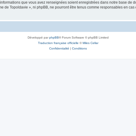
es informations que vous avez renseignées soient enregistrées dans notre base de 
isme de Topoldavie », ni phpBB, ne pourront être tenus comme responsables en cas 
Développé par
phpBB
® Forum Software © phpBB Limited
Traduction française officielle
©
Miles Cellar
Confidentialité
|
Conditions