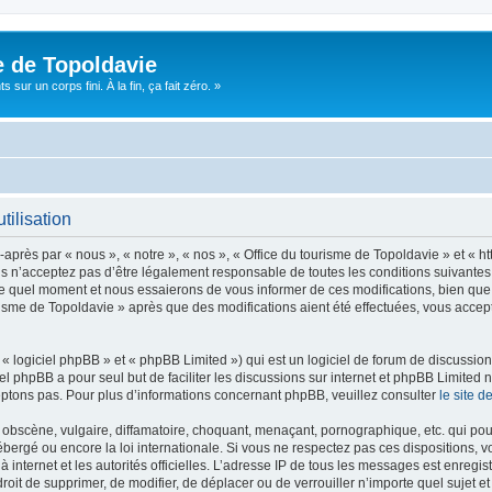
e de Topoldavie
sur un corps fini. À la fin, ça fait zéro. »
tilisation
après par « nous », « notre », « nos », « Office du tourisme de Topoldavie » et « h
 n’acceptez pas d’être légalement responsable de toutes les conditions suivantes, v
e quel moment et nous essaierons de vous informer de ces modifications, bien que 
ourisme de Topoldavie » après que des modifications aient été effectuées, vous acce
 logiciel phpBB » et « phpBB Limited ») qui est un logiciel de forum de discussio
iel phpBB a pour seul but de faciliter les discussions sur internet et phpBB Limit
ptons pas. Pour plus d’informations concernant phpBB, veuillez consulter
le site 
obscène, vulgaire, diffamatoire, choquant, menaçant, pornographique, etc. qui pourr
ébergé ou encore la loi internationale. Si vous ne respectez pas ces dispositions, 
 à internet et les autorités officielles. L’adresse IP de tous les messages est enregi
e droit de supprimer, de modifier, de déplacer ou de verrouiller n’importe quel suje