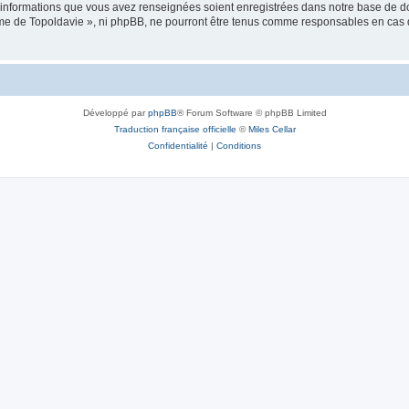
es informations que vous avez renseignées soient enregistrées dans notre base de 
isme de Topoldavie », ni phpBB, ne pourront être tenus comme responsables en cas 
Développé par
phpBB
® Forum Software © phpBB Limited
Traduction française officielle
©
Miles Cellar
Confidentialité
|
Conditions