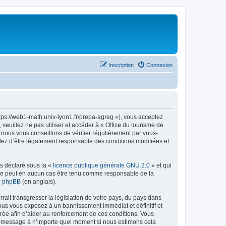
Inscription
Connexion
ttps://web1-math.univ-lyon1.fr/prepa-agreg »), vous acceptez
euillez ne pas utiliser et accéder à « Office du tourisme de
nous vous conseillons de vérifier régulièrement par vous-
ptez d’être légalement responsable des conditions modifiées et
ns déclaré sous la «
licence publique générale GNU 2.0
» et qui
ed ne peut en aucun cas être tenu comme responsable de la
de phpBB
(en anglais).
ait transgresser la législation de votre pays, du pays dans
vous vous exposez à un bannissement immédiat et définitif et
strée afin d’aider au renforcement de ces conditions. Vous
t et message à n’importe quel moment si nous estimons cela