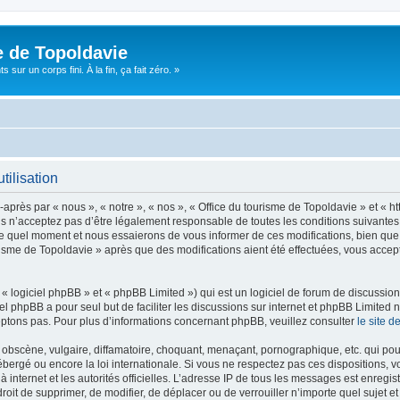
e de Topoldavie
sur un corps fini. À la fin, ça fait zéro. »
tilisation
après par « nous », « notre », « nos », « Office du tourisme de Topoldavie » et « h
 n’acceptez pas d’être légalement responsable de toutes les conditions suivantes, v
e quel moment et nous essaierons de vous informer de ces modifications, bien que 
ourisme de Topoldavie » après que des modifications aient été effectuées, vous acce
 logiciel phpBB » et « phpBB Limited ») qui est un logiciel de forum de discussio
iel phpBB a pour seul but de faciliter les discussions sur internet et phpBB Limit
ptons pas. Pour plus d’informations concernant phpBB, veuillez consulter
le site 
obscène, vulgaire, diffamatoire, choquant, menaçant, pornographique, etc. qui pourr
ébergé ou encore la loi internationale. Si vous ne respectez pas ces dispositions, 
 à internet et les autorités officielles. L’adresse IP de tous les messages est enregi
e droit de supprimer, de modifier, de déplacer ou de verrouiller n’importe quel suje