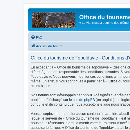
Office du tourism
« La vie, c'est la somme des éléments 
FAQ
Accueil du forum
Office du tourisme de Topoldavie - Conditions d’u
En accédant à « Office du tourisme de Topoldavie » (désigné ci-
d’être légalement responsable des conditions suivantes. Si vous
Topoldavie ». Nous pouvons modifier ces conditions à n’import
même. En effet, si vous continuez à participer à « Office du t
mises à jour.
Nos forums sont développés par phpBB (désignés ci-après par «
peut être téléchargé sur
le site de phpBB
(en anglais). Le logic
conduite et du contenu que nous acceptons et que nous n’acce
Vous acceptez de ne publier aucun contenu à caractère abusif, 
lequel le serveur de « Office du tourisme de Topoldavie » est h
nous nous réservons le droit d’avertir votre fournisseur d’accès
acceptez le fait que « Office du tourisme de Topoldavie » ait l