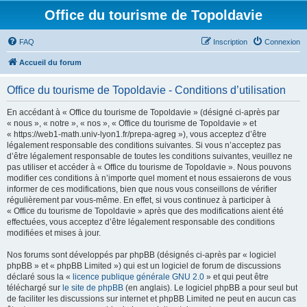
Office du tourisme de Topoldavie
FAQ
Inscription
Connexion
Accueil du forum
Office du tourisme de Topoldavie - Conditions d’utilisation
En accédant à « Office du tourisme de Topoldavie » (désigné ci-après par
« nous », « notre », « nos », « Office du tourisme de Topoldavie » et
« https://web1-math.univ-lyon1.fr/prepa-agreg »), vous acceptez d’être
légalement responsable des conditions suivantes. Si vous n’acceptez pas
d’être légalement responsable de toutes les conditions suivantes, veuillez ne
pas utiliser et accéder à « Office du tourisme de Topoldavie ». Nous pouvons
modifier ces conditions à n’importe quel moment et nous essaierons de vous
informer de ces modifications, bien que nous vous conseillons de vérifier
régulièrement par vous-même. En effet, si vous continuez à participer à
« Office du tourisme de Topoldavie » après que des modifications aient été
effectuées, vous acceptez d’être légalement responsable des conditions
modifiées et mises à jour.
Nos forums sont développés par phpBB (désignés ci-après par « logiciel
phpBB » et « phpBB Limited ») qui est un logiciel de forum de discussions
déclaré sous la «
licence publique générale GNU 2.0
» et qui peut être
téléchargé sur
le site de phpBB
(en anglais). Le logiciel phpBB a pour seul but
de faciliter les discussions sur internet et phpBB Limited ne peut en aucun cas