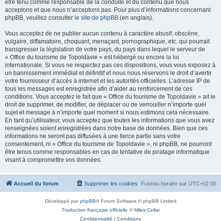
être tenu comme responsable de la conduite et du contenu que nous
acceptons et que nous n’acceptons pas. Pour plus d’informations concernant
phpBB, veuillez consulter
le site de phpBB
(en anglais).
Vous acceptez de ne publier aucun contenu à caractère abusif, obscène,
vulgaire, diffamatoire, choquant, menaçant, pornographique, etc. qui pourrait
transgresser la législation de votre pays, du pays dans lequel le serveur de
« Office du tourisme de Topoldavie » est hébergé ou encore la loi
internationale. Si vous ne respectez pas ces dispositions, vous vous exposez à
un bannissement immédiat et définitif et nous nous réservons le droit d’avertir
votre fournisseur d’accès à internet et les autorités officielles. L’adresse IP de
tous les messages est enregistrée afin d’aider au renforcement de ces
conditions. Vous acceptez le fait que « Office du tourisme de Topoldavie » ait le
droit de supprimer, de modifier, de déplacer ou de verrouiller n’importe quel
sujet et message à n’importe quel moment si nous estimons cela nécessaire.
En tant qu’utilisateur, vous acceptez que toutes les informations que vous avez
renseignées soient enregistrées dans notre base de données. Bien que ces
informations ne seront pas diffusées à une tierce partie sans votre
consentement, ni « Office du tourisme de Topoldavie », ni phpBB, ne pourront
être tenus comme responsables en cas de tentative de piratage informatique
visant à compromettre vos données.
Accueil du forum
Supprimer les cookies
Fuseau horaire sur
UTC+02:00
Développé par
phpBB
® Forum Software © phpBB Limited
Traduction française officielle
©
Miles Cellar
Confidentialité
|
Conditions