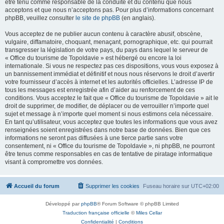
être tenu comme responsable de la conduite et du contenu que nous
acceptons et que nous n’acceptons pas. Pour plus d’informations concernant
phpBB, veuillez consulter
le site de phpBB
(en anglais).
Vous acceptez de ne publier aucun contenu à caractère abusif, obscène,
vulgaire, diffamatoire, choquant, menaçant, pornographique, etc. qui pourrait
transgresser la législation de votre pays, du pays dans lequel le serveur de
« Office du tourisme de Topoldavie » est hébergé ou encore la loi
internationale. Si vous ne respectez pas ces dispositions, vous vous exposez à
un bannissement immédiat et définitif et nous nous réservons le droit d’avertir
votre fournisseur d’accès à internet et les autorités officielles. L’adresse IP de
tous les messages est enregistrée afin d’aider au renforcement de ces
conditions. Vous acceptez le fait que « Office du tourisme de Topoldavie » ait le
droit de supprimer, de modifier, de déplacer ou de verrouiller n’importe quel
sujet et message à n’importe quel moment si nous estimons cela nécessaire.
En tant qu’utilisateur, vous acceptez que toutes les informations que vous avez
renseignées soient enregistrées dans notre base de données. Bien que ces
informations ne seront pas diffusées à une tierce partie sans votre
consentement, ni « Office du tourisme de Topoldavie », ni phpBB, ne pourront
être tenus comme responsables en cas de tentative de piratage informatique
visant à compromettre vos données.
Accueil du forum
Supprimer les cookies
Fuseau horaire sur
UTC+02:00
Développé par
phpBB
® Forum Software © phpBB Limited
Traduction française officielle
©
Miles Cellar
Confidentialité
|
Conditions