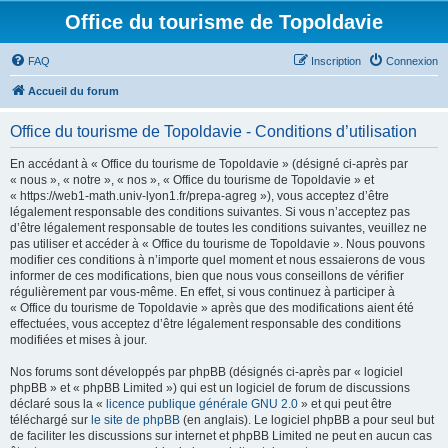
Office du tourisme de Topoldavie
FAQ
Inscription
Connexion
Accueil du forum
Office du tourisme de Topoldavie - Conditions d’utilisation
En accédant à « Office du tourisme de Topoldavie » (désigné ci-après par
« nous », « notre », « nos », « Office du tourisme de Topoldavie » et
« https://web1-math.univ-lyon1.fr/prepa-agreg »), vous acceptez d’être
légalement responsable des conditions suivantes. Si vous n’acceptez pas
d’être légalement responsable de toutes les conditions suivantes, veuillez ne
pas utiliser et accéder à « Office du tourisme de Topoldavie ». Nous pouvons
modifier ces conditions à n’importe quel moment et nous essaierons de vous
informer de ces modifications, bien que nous vous conseillons de vérifier
régulièrement par vous-même. En effet, si vous continuez à participer à
« Office du tourisme de Topoldavie » après que des modifications aient été
effectuées, vous acceptez d’être légalement responsable des conditions
modifiées et mises à jour.
Nos forums sont développés par phpBB (désignés ci-après par « logiciel
phpBB » et « phpBB Limited ») qui est un logiciel de forum de discussions
déclaré sous la «
licence publique générale GNU 2.0
» et qui peut être
téléchargé sur
le site de phpBB
(en anglais). Le logiciel phpBB a pour seul but
de faciliter les discussions sur internet et phpBB Limited ne peut en aucun cas