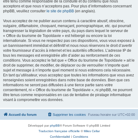
être tenu comme responsable de la conduite et du contenu que nous
acceptons et que nous n’acceptons pas. Pour plus d’informations concernant
phpBB, veuillez consulter
le site de phpBB
(en anglais).
Vous acceptez de ne publier aucun contenu à caractère abusif, obscène,
vulgaire, diffamatoire, choquant, menaçant, pornographique, etc. qui pourrait
transgresser la législation de votre pays, du pays dans lequel le serveur de
« Office du tourisme de Topoldavie » est hébergé ou encore la loi
internationale. Si vous ne respectez pas ces dispositions, vous vous exposez à
un bannissement immédiat et définitif et nous nous réservons le droit d’avertir
votre fournisseur d’accès à internet et les autorités officielles. L’adresse IP de
tous les messages est enregistrée afin d’aider au renforcement de ces
conditions. Vous acceptez le fait que « Office du tourisme de Topoldavie » ait le
droit de supprimer, de modifier, de déplacer ou de verrouiller n’importe quel
sujet et message à n’importe quel moment si nous estimons cela nécessaire.
En tant qu’utilisateur, vous acceptez que toutes les informations que vous avez
renseignées soient enregistrées dans notre base de données. Bien que ces
informations ne seront pas diffusées à une tierce partie sans votre
consentement, ni « Office du tourisme de Topoldavie », ni phpBB, ne pourront
être tenus comme responsables en cas de tentative de piratage informatique
visant à compromettre vos données.
Accueil du forum
Supprimer les cookies
Fuseau horaire sur
UTC+02:00
Développé par
phpBB
® Forum Software © phpBB Limited
Traduction française officielle
©
Miles Cellar
Confidentialité
|
Conditions