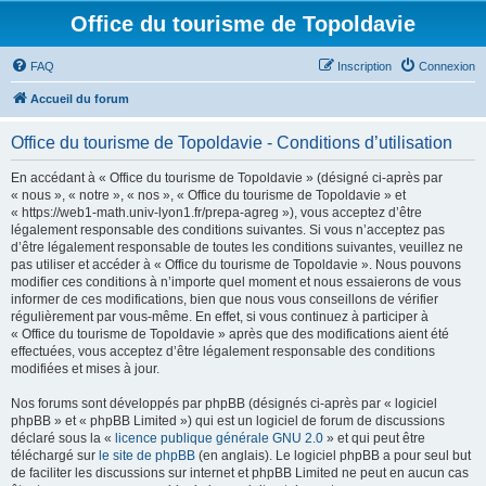
Office du tourisme de Topoldavie
FAQ
Inscription
Connexion
Accueil du forum
Office du tourisme de Topoldavie - Conditions d’utilisation
En accédant à « Office du tourisme de Topoldavie » (désigné ci-après par
« nous », « notre », « nos », « Office du tourisme de Topoldavie » et
« https://web1-math.univ-lyon1.fr/prepa-agreg »), vous acceptez d’être
légalement responsable des conditions suivantes. Si vous n’acceptez pas
d’être légalement responsable de toutes les conditions suivantes, veuillez ne
pas utiliser et accéder à « Office du tourisme de Topoldavie ». Nous pouvons
modifier ces conditions à n’importe quel moment et nous essaierons de vous
informer de ces modifications, bien que nous vous conseillons de vérifier
régulièrement par vous-même. En effet, si vous continuez à participer à
« Office du tourisme de Topoldavie » après que des modifications aient été
effectuées, vous acceptez d’être légalement responsable des conditions
modifiées et mises à jour.
Nos forums sont développés par phpBB (désignés ci-après par « logiciel
phpBB » et « phpBB Limited ») qui est un logiciel de forum de discussions
déclaré sous la «
licence publique générale GNU 2.0
» et qui peut être
téléchargé sur
le site de phpBB
(en anglais). Le logiciel phpBB a pour seul but
de faciliter les discussions sur internet et phpBB Limited ne peut en aucun cas