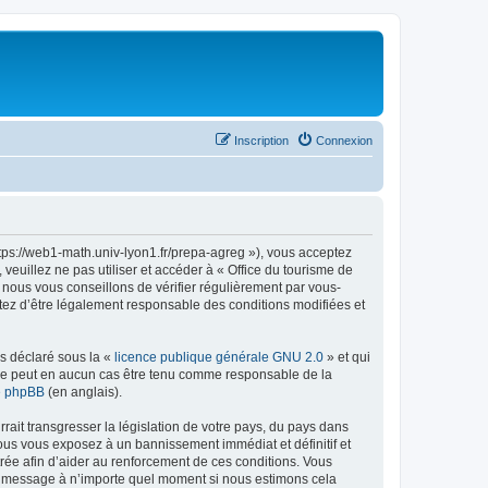
Inscription
Connexion
ttps://web1-math.univ-lyon1.fr/prepa-agreg »), vous acceptez
euillez ne pas utiliser et accéder à « Office du tourisme de
nous vous conseillons de vérifier régulièrement par vous-
ptez d’être légalement responsable des conditions modifiées et
ns déclaré sous la «
licence publique générale GNU 2.0
» et qui
ed ne peut en aucun cas être tenu comme responsable de la
de phpBB
(en anglais).
ait transgresser la législation de votre pays, du pays dans
vous vous exposez à un bannissement immédiat et définitif et
strée afin d’aider au renforcement de ces conditions. Vous
t et message à n’importe quel moment si nous estimons cela