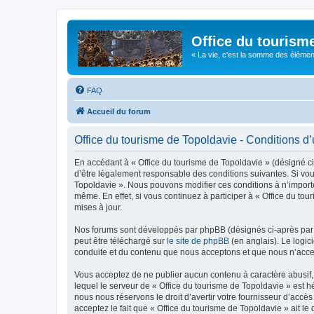
Office du tourism
« La vie, c'est la somme des éléments 
FAQ
Accueil du forum
Office du tourisme de Topoldavie - Conditions d’u
En accédant à « Office du tourisme de Topoldavie » (désigné ci-
d’être légalement responsable des conditions suivantes. Si vous
Topoldavie ». Nous pouvons modifier ces conditions à n’import
même. En effet, si vous continuez à participer à « Office du t
mises à jour.
Nos forums sont développés par phpBB (désignés ci-après par «
peut être téléchargé sur
le site de phpBB
(en anglais). Le logic
conduite et du contenu que nous acceptons et que nous n’acce
Vous acceptez de ne publier aucun contenu à caractère abusif, 
lequel le serveur de « Office du tourisme de Topoldavie » est h
nous nous réservons le droit d’avertir votre fournisseur d’accès
acceptez le fait que « Office du tourisme de Topoldavie » ait l