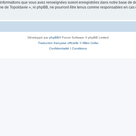
es informations que vous avez renseignées soient enregistrées dans notre base de 
isme de Topoldavie », ni phpBB, ne pourront être tenus comme responsables en cas 
Développé par
phpBB
® Forum Software © phpBB Limited
Traduction française officielle
©
Miles Cellar
Confidentialité
|
Conditions