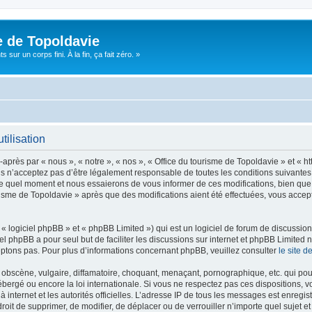
e de Topoldavie
sur un corps fini. À la fin, ça fait zéro. »
tilisation
après par « nous », « notre », « nos », « Office du tourisme de Topoldavie » et « h
 n’acceptez pas d’être légalement responsable de toutes les conditions suivantes, v
e quel moment et nous essaierons de vous informer de ces modifications, bien que 
ourisme de Topoldavie » après que des modifications aient été effectuées, vous acce
 logiciel phpBB » et « phpBB Limited ») qui est un logiciel de forum de discussio
iel phpBB a pour seul but de faciliter les discussions sur internet et phpBB Limit
ptons pas. Pour plus d’informations concernant phpBB, veuillez consulter
le site 
obscène, vulgaire, diffamatoire, choquant, menaçant, pornographique, etc. qui pourr
ébergé ou encore la loi internationale. Si vous ne respectez pas ces dispositions, 
 à internet et les autorités officielles. L’adresse IP de tous les messages est enregi
e droit de supprimer, de modifier, de déplacer ou de verrouiller n’importe quel suje