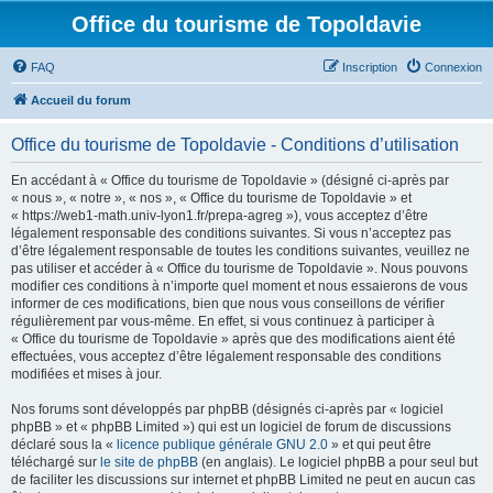
Office du tourisme de Topoldavie
FAQ
Inscription
Connexion
Accueil du forum
Office du tourisme de Topoldavie - Conditions d’utilisation
En accédant à « Office du tourisme de Topoldavie » (désigné ci-après par
« nous », « notre », « nos », « Office du tourisme de Topoldavie » et
« https://web1-math.univ-lyon1.fr/prepa-agreg »), vous acceptez d’être
légalement responsable des conditions suivantes. Si vous n’acceptez pas
d’être légalement responsable de toutes les conditions suivantes, veuillez ne
pas utiliser et accéder à « Office du tourisme de Topoldavie ». Nous pouvons
modifier ces conditions à n’importe quel moment et nous essaierons de vous
informer de ces modifications, bien que nous vous conseillons de vérifier
régulièrement par vous-même. En effet, si vous continuez à participer à
« Office du tourisme de Topoldavie » après que des modifications aient été
effectuées, vous acceptez d’être légalement responsable des conditions
modifiées et mises à jour.
Nos forums sont développés par phpBB (désignés ci-après par « logiciel
phpBB » et « phpBB Limited ») qui est un logiciel de forum de discussions
déclaré sous la «
licence publique générale GNU 2.0
» et qui peut être
téléchargé sur
le site de phpBB
(en anglais). Le logiciel phpBB a pour seul but
de faciliter les discussions sur internet et phpBB Limited ne peut en aucun cas