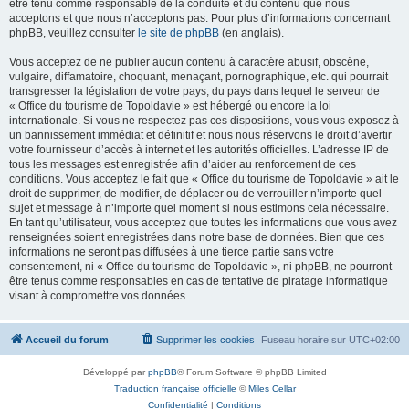
être tenu comme responsable de la conduite et du contenu que nous
acceptons et que nous n’acceptons pas. Pour plus d’informations concernant
phpBB, veuillez consulter
le site de phpBB
(en anglais).
Vous acceptez de ne publier aucun contenu à caractère abusif, obscène,
vulgaire, diffamatoire, choquant, menaçant, pornographique, etc. qui pourrait
transgresser la législation de votre pays, du pays dans lequel le serveur de
« Office du tourisme de Topoldavie » est hébergé ou encore la loi
internationale. Si vous ne respectez pas ces dispositions, vous vous exposez à
un bannissement immédiat et définitif et nous nous réservons le droit d’avertir
votre fournisseur d’accès à internet et les autorités officielles. L’adresse IP de
tous les messages est enregistrée afin d’aider au renforcement de ces
conditions. Vous acceptez le fait que « Office du tourisme de Topoldavie » ait le
droit de supprimer, de modifier, de déplacer ou de verrouiller n’importe quel
sujet et message à n’importe quel moment si nous estimons cela nécessaire.
En tant qu’utilisateur, vous acceptez que toutes les informations que vous avez
renseignées soient enregistrées dans notre base de données. Bien que ces
informations ne seront pas diffusées à une tierce partie sans votre
consentement, ni « Office du tourisme de Topoldavie », ni phpBB, ne pourront
être tenus comme responsables en cas de tentative de piratage informatique
visant à compromettre vos données.
Accueil du forum
Supprimer les cookies
Fuseau horaire sur
UTC+02:00
Développé par
phpBB
® Forum Software © phpBB Limited
Traduction française officielle
©
Miles Cellar
Confidentialité
|
Conditions