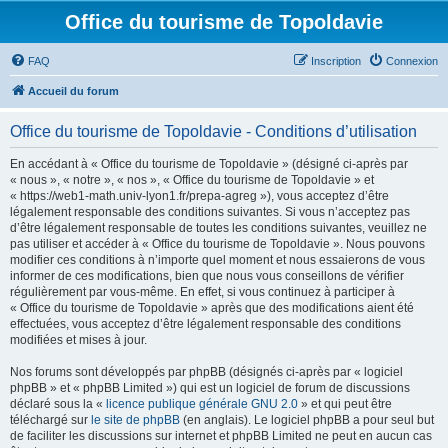
Office du tourisme de Topoldavie
FAQ
Inscription
Connexion
Accueil du forum
Office du tourisme de Topoldavie - Conditions d’utilisation
En accédant à « Office du tourisme de Topoldavie » (désigné ci-après par
« nous », « notre », « nos », « Office du tourisme de Topoldavie » et
« https://web1-math.univ-lyon1.fr/prepa-agreg »), vous acceptez d’être
légalement responsable des conditions suivantes. Si vous n’acceptez pas
d’être légalement responsable de toutes les conditions suivantes, veuillez ne
pas utiliser et accéder à « Office du tourisme de Topoldavie ». Nous pouvons
modifier ces conditions à n’importe quel moment et nous essaierons de vous
informer de ces modifications, bien que nous vous conseillons de vérifier
régulièrement par vous-même. En effet, si vous continuez à participer à
« Office du tourisme de Topoldavie » après que des modifications aient été
effectuées, vous acceptez d’être légalement responsable des conditions
modifiées et mises à jour.
Nos forums sont développés par phpBB (désignés ci-après par « logiciel
phpBB » et « phpBB Limited ») qui est un logiciel de forum de discussions
déclaré sous la «
licence publique générale GNU 2.0
» et qui peut être
téléchargé sur
le site de phpBB
(en anglais). Le logiciel phpBB a pour seul but
de faciliter les discussions sur internet et phpBB Limited ne peut en aucun cas