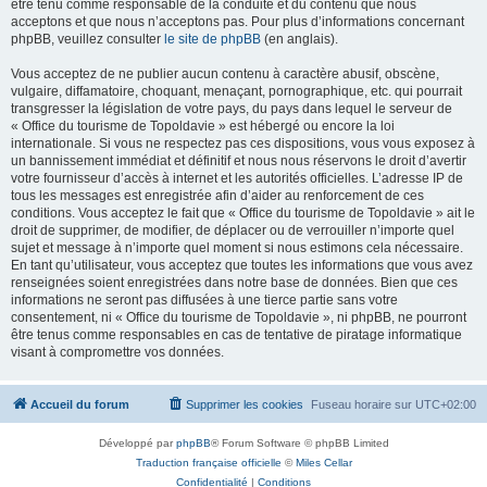
être tenu comme responsable de la conduite et du contenu que nous
acceptons et que nous n’acceptons pas. Pour plus d’informations concernant
phpBB, veuillez consulter
le site de phpBB
(en anglais).
Vous acceptez de ne publier aucun contenu à caractère abusif, obscène,
vulgaire, diffamatoire, choquant, menaçant, pornographique, etc. qui pourrait
transgresser la législation de votre pays, du pays dans lequel le serveur de
« Office du tourisme de Topoldavie » est hébergé ou encore la loi
internationale. Si vous ne respectez pas ces dispositions, vous vous exposez à
un bannissement immédiat et définitif et nous nous réservons le droit d’avertir
votre fournisseur d’accès à internet et les autorités officielles. L’adresse IP de
tous les messages est enregistrée afin d’aider au renforcement de ces
conditions. Vous acceptez le fait que « Office du tourisme de Topoldavie » ait le
droit de supprimer, de modifier, de déplacer ou de verrouiller n’importe quel
sujet et message à n’importe quel moment si nous estimons cela nécessaire.
En tant qu’utilisateur, vous acceptez que toutes les informations que vous avez
renseignées soient enregistrées dans notre base de données. Bien que ces
informations ne seront pas diffusées à une tierce partie sans votre
consentement, ni « Office du tourisme de Topoldavie », ni phpBB, ne pourront
être tenus comme responsables en cas de tentative de piratage informatique
visant à compromettre vos données.
Accueil du forum
Supprimer les cookies
Fuseau horaire sur
UTC+02:00
Développé par
phpBB
® Forum Software © phpBB Limited
Traduction française officielle
©
Miles Cellar
Confidentialité
|
Conditions