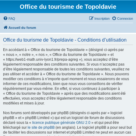
Office du tourisme de Topoldavie
FAQ
Inscription
Connexion
Accueil du forum
Office du tourisme de Topoldavie - Conditions d’utilisation
En accédant à « Office du tourisme de Topoldavie » (désigné ci-après par
« nous », « notre », « nos », « Office du tourisme de Topoldavie » et
« https://web1-math.univ-lyon1.fr/prepa-agreg »), vous acceptez d’être
légalement responsable des conditions suivantes. Si vous n’acceptez pas
d’être légalement responsable de toutes les conditions suivantes, veuillez ne
pas utiliser et accéder à « Office du tourisme de Topoldavie ». Nous pouvons
modifier ces conditions à n’importe quel moment et nous essaierons de vous
informer de ces modifications, bien que nous vous conseillons de vérifier
régulièrement par vous-même. En effet, si vous continuez à participer à
« Office du tourisme de Topoldavie » après que des modifications aient été
effectuées, vous acceptez d’être légalement responsable des conditions
modifiées et mises à jour.
Nos forums sont développés par phpBB (désignés ci-après par « logiciel
phpBB » et « phpBB Limited ») qui est un logiciel de forum de discussions
déclaré sous la «
licence publique générale GNU 2.0
» et qui peut être
téléchargé sur
le site de phpBB
(en anglais). Le logiciel phpBB a pour seul but
de faciliter les discussions sur internet et phpBB Limited ne peut en aucun cas