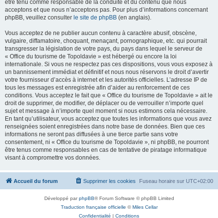
être tenu comme responsable de la conduite et du contenu que nous
acceptons et que nous n’acceptons pas. Pour plus d’informations concernant
phpBB, veuillez consulter
le site de phpBB
(en anglais).
Vous acceptez de ne publier aucun contenu à caractère abusif, obscène,
vulgaire, diffamatoire, choquant, menaçant, pornographique, etc. qui pourrait
transgresser la législation de votre pays, du pays dans lequel le serveur de
« Office du tourisme de Topoldavie » est hébergé ou encore la loi
internationale. Si vous ne respectez pas ces dispositions, vous vous exposez à
un bannissement immédiat et définitif et nous nous réservons le droit d’avertir
votre fournisseur d’accès à internet et les autorités officielles. L’adresse IP de
tous les messages est enregistrée afin d’aider au renforcement de ces
conditions. Vous acceptez le fait que « Office du tourisme de Topoldavie » ait le
droit de supprimer, de modifier, de déplacer ou de verrouiller n’importe quel
sujet et message à n’importe quel moment si nous estimons cela nécessaire.
En tant qu’utilisateur, vous acceptez que toutes les informations que vous avez
renseignées soient enregistrées dans notre base de données. Bien que ces
informations ne seront pas diffusées à une tierce partie sans votre
consentement, ni « Office du tourisme de Topoldavie », ni phpBB, ne pourront
être tenus comme responsables en cas de tentative de piratage informatique
visant à compromettre vos données.
Accueil du forum
Supprimer les cookies
Fuseau horaire sur
UTC+02:00
Développé par
phpBB
® Forum Software © phpBB Limited
Traduction française officielle
©
Miles Cellar
Confidentialité
|
Conditions