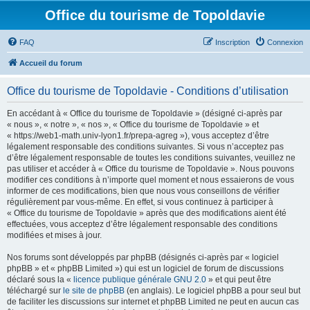
Office du tourisme de Topoldavie
FAQ
Inscription
Connexion
Accueil du forum
Office du tourisme de Topoldavie - Conditions d’utilisation
En accédant à « Office du tourisme de Topoldavie » (désigné ci-après par
« nous », « notre », « nos », « Office du tourisme de Topoldavie » et
« https://web1-math.univ-lyon1.fr/prepa-agreg »), vous acceptez d’être
légalement responsable des conditions suivantes. Si vous n’acceptez pas
d’être légalement responsable de toutes les conditions suivantes, veuillez ne
pas utiliser et accéder à « Office du tourisme de Topoldavie ». Nous pouvons
modifier ces conditions à n’importe quel moment et nous essaierons de vous
informer de ces modifications, bien que nous vous conseillons de vérifier
régulièrement par vous-même. En effet, si vous continuez à participer à
« Office du tourisme de Topoldavie » après que des modifications aient été
effectuées, vous acceptez d’être légalement responsable des conditions
modifiées et mises à jour.
Nos forums sont développés par phpBB (désignés ci-après par « logiciel
phpBB » et « phpBB Limited ») qui est un logiciel de forum de discussions
déclaré sous la «
licence publique générale GNU 2.0
» et qui peut être
téléchargé sur
le site de phpBB
(en anglais). Le logiciel phpBB a pour seul but
de faciliter les discussions sur internet et phpBB Limited ne peut en aucun cas