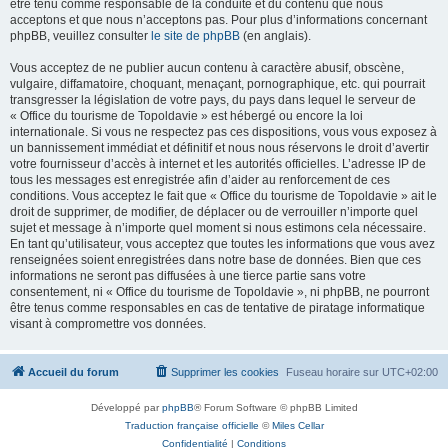
être tenu comme responsable de la conduite et du contenu que nous
acceptons et que nous n’acceptons pas. Pour plus d’informations concernant
phpBB, veuillez consulter
le site de phpBB
(en anglais).
Vous acceptez de ne publier aucun contenu à caractère abusif, obscène,
vulgaire, diffamatoire, choquant, menaçant, pornographique, etc. qui pourrait
transgresser la législation de votre pays, du pays dans lequel le serveur de
« Office du tourisme de Topoldavie » est hébergé ou encore la loi
internationale. Si vous ne respectez pas ces dispositions, vous vous exposez à
un bannissement immédiat et définitif et nous nous réservons le droit d’avertir
votre fournisseur d’accès à internet et les autorités officielles. L’adresse IP de
tous les messages est enregistrée afin d’aider au renforcement de ces
conditions. Vous acceptez le fait que « Office du tourisme de Topoldavie » ait le
droit de supprimer, de modifier, de déplacer ou de verrouiller n’importe quel
sujet et message à n’importe quel moment si nous estimons cela nécessaire.
En tant qu’utilisateur, vous acceptez que toutes les informations que vous avez
renseignées soient enregistrées dans notre base de données. Bien que ces
informations ne seront pas diffusées à une tierce partie sans votre
consentement, ni « Office du tourisme de Topoldavie », ni phpBB, ne pourront
être tenus comme responsables en cas de tentative de piratage informatique
visant à compromettre vos données.
Accueil du forum
Supprimer les cookies
Fuseau horaire sur
UTC+02:00
Développé par
phpBB
® Forum Software © phpBB Limited
Traduction française officielle
©
Miles Cellar
Confidentialité
|
Conditions