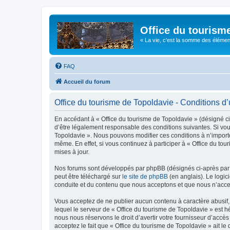
Office du tourism
« La vie, c'est la somme des éléments 
FAQ
Accueil du forum
Office du tourisme de Topoldavie - Conditions d’u
En accédant à « Office du tourisme de Topoldavie » (désigné ci-
d’être légalement responsable des conditions suivantes. Si vous
Topoldavie ». Nous pouvons modifier ces conditions à n’import
même. En effet, si vous continuez à participer à « Office du t
mises à jour.
Nos forums sont développés par phpBB (désignés ci-après par «
peut être téléchargé sur
le site de phpBB
(en anglais). Le logic
conduite et du contenu que nous acceptons et que nous n’acce
Vous acceptez de ne publier aucun contenu à caractère abusif, 
lequel le serveur de « Office du tourisme de Topoldavie » est h
nous nous réservons le droit d’avertir votre fournisseur d’accès
acceptez le fait que « Office du tourisme de Topoldavie » ait l