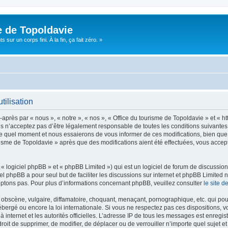
e de Topoldavie
sur un corps fini. À la fin, ça fait zéro. »
tilisation
après par « nous », « notre », « nos », « Office du tourisme de Topoldavie » et « h
 n’acceptez pas d’être légalement responsable de toutes les conditions suivantes, v
e quel moment et nous essaierons de vous informer de ces modifications, bien que 
ourisme de Topoldavie » après que des modifications aient été effectuées, vous acce
 logiciel phpBB » et « phpBB Limited ») qui est un logiciel de forum de discussio
iel phpBB a pour seul but de faciliter les discussions sur internet et phpBB Limit
ptons pas. Pour plus d’informations concernant phpBB, veuillez consulter
le site 
obscène, vulgaire, diffamatoire, choquant, menaçant, pornographique, etc. qui pourr
ébergé ou encore la loi internationale. Si vous ne respectez pas ces dispositions, 
 à internet et les autorités officielles. L’adresse IP de tous les messages est enregi
e droit de supprimer, de modifier, de déplacer ou de verrouiller n’importe quel suje