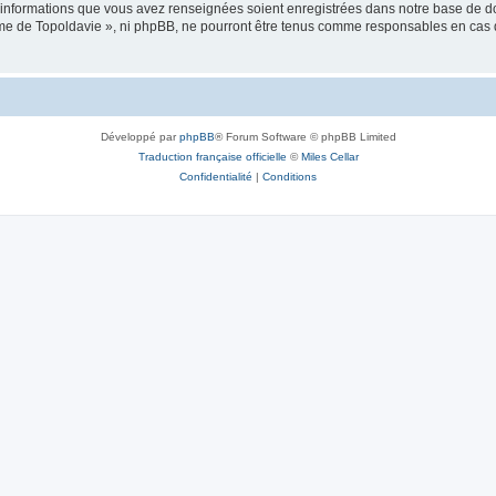
es informations que vous avez renseignées soient enregistrées dans notre base de 
isme de Topoldavie », ni phpBB, ne pourront être tenus comme responsables en cas 
Développé par
phpBB
® Forum Software © phpBB Limited
Traduction française officielle
©
Miles Cellar
Confidentialité
|
Conditions