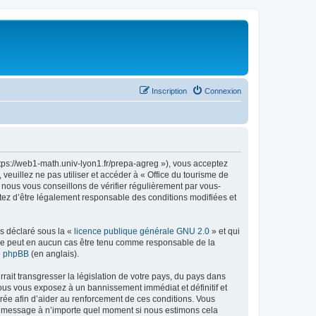
Inscription
Connexion
ttps://web1-math.univ-lyon1.fr/prepa-agreg »), vous acceptez
euillez ne pas utiliser et accéder à « Office du tourisme de
nous vous conseillons de vérifier régulièrement par vous-
ptez d’être légalement responsable des conditions modifiées et
ns déclaré sous la «
licence publique générale GNU 2.0
» et qui
ed ne peut en aucun cas être tenu comme responsable de la
de phpBB
(en anglais).
ait transgresser la législation de votre pays, du pays dans
vous vous exposez à un bannissement immédiat et définitif et
strée afin d’aider au renforcement de ces conditions. Vous
t et message à n’importe quel moment si nous estimons cela