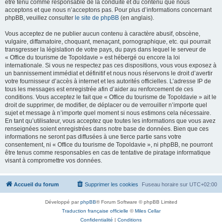
être tenu comme responsable de la conduite et du contenu que nous
acceptons et que nous n’acceptons pas. Pour plus d’informations concernant
phpBB, veuillez consulter
le site de phpBB
(en anglais).
Vous acceptez de ne publier aucun contenu à caractère abusif, obscène,
vulgaire, diffamatoire, choquant, menaçant, pornographique, etc. qui pourrait
transgresser la législation de votre pays, du pays dans lequel le serveur de
« Office du tourisme de Topoldavie » est hébergé ou encore la loi
internationale. Si vous ne respectez pas ces dispositions, vous vous exposez à
un bannissement immédiat et définitif et nous nous réservons le droit d’avertir
votre fournisseur d’accès à internet et les autorités officielles. L’adresse IP de
tous les messages est enregistrée afin d’aider au renforcement de ces
conditions. Vous acceptez le fait que « Office du tourisme de Topoldavie » ait le
droit de supprimer, de modifier, de déplacer ou de verrouiller n’importe quel
sujet et message à n’importe quel moment si nous estimons cela nécessaire.
En tant qu’utilisateur, vous acceptez que toutes les informations que vous avez
renseignées soient enregistrées dans notre base de données. Bien que ces
informations ne seront pas diffusées à une tierce partie sans votre
consentement, ni « Office du tourisme de Topoldavie », ni phpBB, ne pourront
être tenus comme responsables en cas de tentative de piratage informatique
visant à compromettre vos données.
Accueil du forum
Supprimer les cookies
Fuseau horaire sur
UTC+02:00
Développé par
phpBB
® Forum Software © phpBB Limited
Traduction française officielle
©
Miles Cellar
Confidentialité
|
Conditions