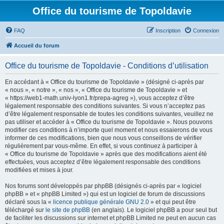
Office du tourisme de Topoldavie
FAQ
Inscription
Connexion
Accueil du forum
Office du tourisme de Topoldavie - Conditions d’utilisation
En accédant à « Office du tourisme de Topoldavie » (désigné ci-après par
« nous », « notre », « nos », « Office du tourisme de Topoldavie » et
« https://web1-math.univ-lyon1.fr/prepa-agreg »), vous acceptez d’être
légalement responsable des conditions suivantes. Si vous n’acceptez pas
d’être légalement responsable de toutes les conditions suivantes, veuillez ne
pas utiliser et accéder à « Office du tourisme de Topoldavie ». Nous pouvons
modifier ces conditions à n’importe quel moment et nous essaierons de vous
informer de ces modifications, bien que nous vous conseillons de vérifier
régulièrement par vous-même. En effet, si vous continuez à participer à
« Office du tourisme de Topoldavie » après que des modifications aient été
effectuées, vous acceptez d’être légalement responsable des conditions
modifiées et mises à jour.
Nos forums sont développés par phpBB (désignés ci-après par « logiciel
phpBB » et « phpBB Limited ») qui est un logiciel de forum de discussions
déclaré sous la «
licence publique générale GNU 2.0
» et qui peut être
téléchargé sur
le site de phpBB
(en anglais). Le logiciel phpBB a pour seul but
de faciliter les discussions sur internet et phpBB Limited ne peut en aucun cas