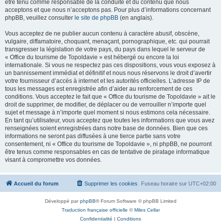
être tenu comme responsable de la conduite et du contenu que nous
acceptons et que nous n’acceptons pas. Pour plus d’informations concernant
phpBB, veuillez consulter
le site de phpBB
(en anglais).
Vous acceptez de ne publier aucun contenu à caractère abusif, obscène,
vulgaire, diffamatoire, choquant, menaçant, pornographique, etc. qui pourrait
transgresser la législation de votre pays, du pays dans lequel le serveur de
« Office du tourisme de Topoldavie » est hébergé ou encore la loi
internationale. Si vous ne respectez pas ces dispositions, vous vous exposez à
un bannissement immédiat et définitif et nous nous réservons le droit d’avertir
votre fournisseur d’accès à internet et les autorités officielles. L’adresse IP de
tous les messages est enregistrée afin d’aider au renforcement de ces
conditions. Vous acceptez le fait que « Office du tourisme de Topoldavie » ait le
droit de supprimer, de modifier, de déplacer ou de verrouiller n’importe quel
sujet et message à n’importe quel moment si nous estimons cela nécessaire.
En tant qu’utilisateur, vous acceptez que toutes les informations que vous avez
renseignées soient enregistrées dans notre base de données. Bien que ces
informations ne seront pas diffusées à une tierce partie sans votre
consentement, ni « Office du tourisme de Topoldavie », ni phpBB, ne pourront
être tenus comme responsables en cas de tentative de piratage informatique
visant à compromettre vos données.
Accueil du forum
Supprimer les cookies
Fuseau horaire sur
UTC+02:00
Développé par
phpBB
® Forum Software © phpBB Limited
Traduction française officielle
©
Miles Cellar
Confidentialité
|
Conditions