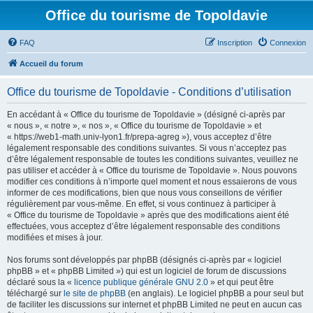
Office du tourisme de Topoldavie
FAQ
Inscription
Connexion
Accueil du forum
Office du tourisme de Topoldavie - Conditions d’utilisation
En accédant à « Office du tourisme de Topoldavie » (désigné ci-après par
« nous », « notre », « nos », « Office du tourisme de Topoldavie » et
« https://web1-math.univ-lyon1.fr/prepa-agreg »), vous acceptez d’être
légalement responsable des conditions suivantes. Si vous n’acceptez pas
d’être légalement responsable de toutes les conditions suivantes, veuillez ne
pas utiliser et accéder à « Office du tourisme de Topoldavie ». Nous pouvons
modifier ces conditions à n’importe quel moment et nous essaierons de vous
informer de ces modifications, bien que nous vous conseillons de vérifier
régulièrement par vous-même. En effet, si vous continuez à participer à
« Office du tourisme de Topoldavie » après que des modifications aient été
effectuées, vous acceptez d’être légalement responsable des conditions
modifiées et mises à jour.
Nos forums sont développés par phpBB (désignés ci-après par « logiciel
phpBB » et « phpBB Limited ») qui est un logiciel de forum de discussions
déclaré sous la «
licence publique générale GNU 2.0
» et qui peut être
téléchargé sur
le site de phpBB
(en anglais). Le logiciel phpBB a pour seul but
de faciliter les discussions sur internet et phpBB Limited ne peut en aucun cas