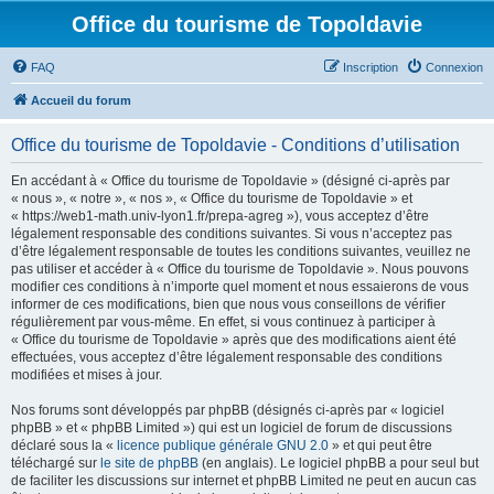
Office du tourisme de Topoldavie
FAQ
Inscription
Connexion
Accueil du forum
Office du tourisme de Topoldavie - Conditions d’utilisation
En accédant à « Office du tourisme de Topoldavie » (désigné ci-après par
« nous », « notre », « nos », « Office du tourisme de Topoldavie » et
« https://web1-math.univ-lyon1.fr/prepa-agreg »), vous acceptez d’être
légalement responsable des conditions suivantes. Si vous n’acceptez pas
d’être légalement responsable de toutes les conditions suivantes, veuillez ne
pas utiliser et accéder à « Office du tourisme de Topoldavie ». Nous pouvons
modifier ces conditions à n’importe quel moment et nous essaierons de vous
informer de ces modifications, bien que nous vous conseillons de vérifier
régulièrement par vous-même. En effet, si vous continuez à participer à
« Office du tourisme de Topoldavie » après que des modifications aient été
effectuées, vous acceptez d’être légalement responsable des conditions
modifiées et mises à jour.
Nos forums sont développés par phpBB (désignés ci-après par « logiciel
phpBB » et « phpBB Limited ») qui est un logiciel de forum de discussions
déclaré sous la «
licence publique générale GNU 2.0
» et qui peut être
téléchargé sur
le site de phpBB
(en anglais). Le logiciel phpBB a pour seul but
de faciliter les discussions sur internet et phpBB Limited ne peut en aucun cas