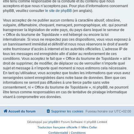
être tenu comme responsable de la conduite et du contenu que nous
acceptons et que nous n’acceptons pas. Pour plus d’informations concernant
phpBB, veuillez consulter
le site de phpBB
(en anglais).
Vous acceptez de ne publier aucun contenu à caractère abusif, obscène,
vulgaire, diffamatoire, choquant, menaçant, pornographique, etc. qui pourrait
transgresser la législation de votre pays, du pays dans lequel le serveur de
« Office du tourisme de Topoldavie » est hébergé ou encore la loi
internationale. Si vous ne respectez pas ces dispositions, vous vous exposez à
un bannissement immédiat et définitif et nous nous réservons le droit d’avertir
votre fournisseur d’accès à internet et les autorités officielles. L’adresse IP de
tous les messages est enregistrée afin d’aider au renforcement de ces
conditions. Vous acceptez le fait que « Office du tourisme de Topoldavie » ait le
droit de supprimer, de modifier, de déplacer ou de verrouiller n’importe quel
sujet et message à n’importe quel moment si nous estimons cela nécessaire.
En tant qu’utilisateur, vous acceptez que toutes les informations que vous avez
renseignées soient enregistrées dans notre base de données. Bien que ces
informations ne seront pas diffusées à une tierce partie sans votre
consentement, ni « Office du tourisme de Topoldavie », ni phpBB, ne pourront
être tenus comme responsables en cas de tentative de piratage informatique
visant à compromettre vos données.
Accueil du forum
Supprimer les cookies
Fuseau horaire sur
UTC+02:00
Développé par
phpBB
® Forum Software © phpBB Limited
Traduction française officielle
©
Miles Cellar
Confidentialité
|
Conditions