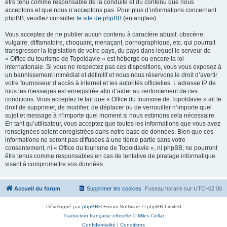
être tenu comme responsable de la conduite et du contenu que nous
acceptons et que nous n’acceptons pas. Pour plus d’informations concernant
phpBB, veuillez consulter
le site de phpBB
(en anglais).
Vous acceptez de ne publier aucun contenu à caractère abusif, obscène,
vulgaire, diffamatoire, choquant, menaçant, pornographique, etc. qui pourrait
transgresser la législation de votre pays, du pays dans lequel le serveur de
« Office du tourisme de Topoldavie » est hébergé ou encore la loi
internationale. Si vous ne respectez pas ces dispositions, vous vous exposez à
un bannissement immédiat et définitif et nous nous réservons le droit d’avertir
votre fournisseur d’accès à internet et les autorités officielles. L’adresse IP de
tous les messages est enregistrée afin d’aider au renforcement de ces
conditions. Vous acceptez le fait que « Office du tourisme de Topoldavie » ait le
droit de supprimer, de modifier, de déplacer ou de verrouiller n’importe quel
sujet et message à n’importe quel moment si nous estimons cela nécessaire.
En tant qu’utilisateur, vous acceptez que toutes les informations que vous avez
renseignées soient enregistrées dans notre base de données. Bien que ces
informations ne seront pas diffusées à une tierce partie sans votre
consentement, ni « Office du tourisme de Topoldavie », ni phpBB, ne pourront
être tenus comme responsables en cas de tentative de piratage informatique
visant à compromettre vos données.
Accueil du forum
Supprimer les cookies
Fuseau horaire sur
UTC+02:00
Développé par
phpBB
® Forum Software © phpBB Limited
Traduction française officielle
©
Miles Cellar
Confidentialité
|
Conditions