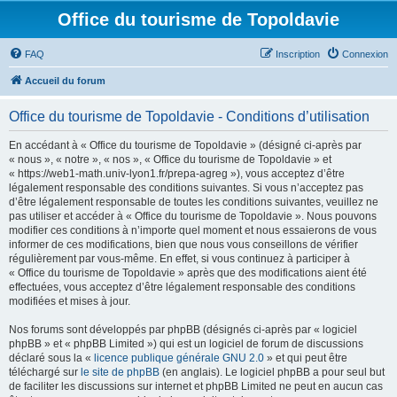
Office du tourisme de Topoldavie
FAQ
Inscription
Connexion
Accueil du forum
Office du tourisme de Topoldavie - Conditions d’utilisation
En accédant à « Office du tourisme de Topoldavie » (désigné ci-après par
« nous », « notre », « nos », « Office du tourisme de Topoldavie » et
« https://web1-math.univ-lyon1.fr/prepa-agreg »), vous acceptez d’être
légalement responsable des conditions suivantes. Si vous n’acceptez pas
d’être légalement responsable de toutes les conditions suivantes, veuillez ne
pas utiliser et accéder à « Office du tourisme de Topoldavie ». Nous pouvons
modifier ces conditions à n’importe quel moment et nous essaierons de vous
informer de ces modifications, bien que nous vous conseillons de vérifier
régulièrement par vous-même. En effet, si vous continuez à participer à
« Office du tourisme de Topoldavie » après que des modifications aient été
effectuées, vous acceptez d’être légalement responsable des conditions
modifiées et mises à jour.
Nos forums sont développés par phpBB (désignés ci-après par « logiciel
phpBB » et « phpBB Limited ») qui est un logiciel de forum de discussions
déclaré sous la «
licence publique générale GNU 2.0
» et qui peut être
téléchargé sur
le site de phpBB
(en anglais). Le logiciel phpBB a pour seul but
de faciliter les discussions sur internet et phpBB Limited ne peut en aucun cas