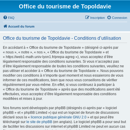
Office du tourisme de Topoldavie
FAQ
Inscription
Connexion
Accueil du forum
Office du tourisme de Topoldavie - Conditions d’utilisation
En accédant à « Office du tourisme de Topoldavie » (désigné ci-après par
« nous », « notre », « nos », « Office du tourisme de Topoldavie » et
« https://web1-math.univ-lyon1.fr/prepa-agreg »), vous acceptez d’être
légalement responsable des conditions suivantes. Si vous n’acceptez pas
d’être légalement responsable de toutes les conditions suivantes, veuillez ne
pas utiliser et accéder à « Office du tourisme de Topoldavie ». Nous pouvons
modifier ces conditions à n’importe quel moment et nous essaierons de vous
informer de ces modifications, bien que nous vous conseillons de vérifier
régulièrement par vous-même. En effet, si vous continuez à participer à
« Office du tourisme de Topoldavie » après que des modifications aient été
effectuées, vous acceptez d’être légalement responsable des conditions
modifiées et mises à jour.
Nos forums sont développés par phpBB (désignés ci-après par « logiciel
phpBB » et « phpBB Limited ») qui est un logiciel de forum de discussions
déclaré sous la «
licence publique générale GNU 2.0
» et qui peut être
téléchargé sur
le site de phpBB
(en anglais). Le logiciel phpBB a pour seul but
de faciliter les discussions sur internet et phpBB Limited ne peut en aucun cas