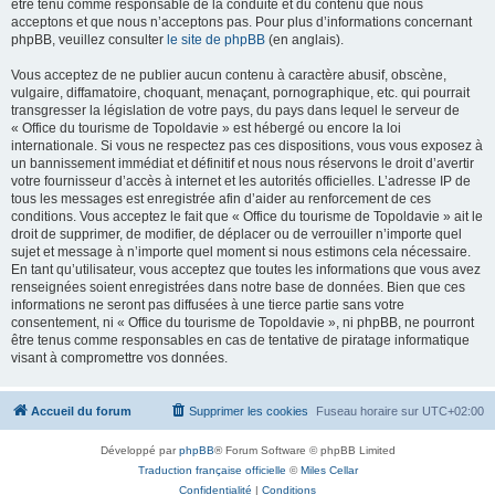
être tenu comme responsable de la conduite et du contenu que nous
acceptons et que nous n’acceptons pas. Pour plus d’informations concernant
phpBB, veuillez consulter
le site de phpBB
(en anglais).
Vous acceptez de ne publier aucun contenu à caractère abusif, obscène,
vulgaire, diffamatoire, choquant, menaçant, pornographique, etc. qui pourrait
transgresser la législation de votre pays, du pays dans lequel le serveur de
« Office du tourisme de Topoldavie » est hébergé ou encore la loi
internationale. Si vous ne respectez pas ces dispositions, vous vous exposez à
un bannissement immédiat et définitif et nous nous réservons le droit d’avertir
votre fournisseur d’accès à internet et les autorités officielles. L’adresse IP de
tous les messages est enregistrée afin d’aider au renforcement de ces
conditions. Vous acceptez le fait que « Office du tourisme de Topoldavie » ait le
droit de supprimer, de modifier, de déplacer ou de verrouiller n’importe quel
sujet et message à n’importe quel moment si nous estimons cela nécessaire.
En tant qu’utilisateur, vous acceptez que toutes les informations que vous avez
renseignées soient enregistrées dans notre base de données. Bien que ces
informations ne seront pas diffusées à une tierce partie sans votre
consentement, ni « Office du tourisme de Topoldavie », ni phpBB, ne pourront
être tenus comme responsables en cas de tentative de piratage informatique
visant à compromettre vos données.
Accueil du forum
Supprimer les cookies
Fuseau horaire sur
UTC+02:00
Développé par
phpBB
® Forum Software © phpBB Limited
Traduction française officielle
©
Miles Cellar
Confidentialité
|
Conditions