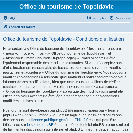
Office du tourisme de Topoldavie
FAQ
Inscription
Connexion
Accueil du forum
Office du tourisme de Topoldavie - Conditions d’utilisation
En accédant à « Office du tourisme de Topoldavie » (désigné ci-après par
« nous », « notre », « nos », « Office du tourisme de Topoldavie » et
« https://web1-math.univ-lyon1.fr/prepa-agreg »), vous acceptez d’être
légalement responsable des conditions suivantes. Si vous n’acceptez pas
d’être légalement responsable de toutes les conditions suivantes, veuillez ne
pas utiliser et accéder à « Office du tourisme de Topoldavie ». Nous pouvons
modifier ces conditions à n’importe quel moment et nous essaierons de vous
informer de ces modifications, bien que nous vous conseillons de vérifier
régulièrement par vous-même. En effet, si vous continuez à participer à
« Office du tourisme de Topoldavie » après que des modifications aient été
effectuées, vous acceptez d’être légalement responsable des conditions
modifiées et mises à jour.
Nos forums sont développés par phpBB (désignés ci-après par « logiciel
phpBB » et « phpBB Limited ») qui est un logiciel de forum de discussions
déclaré sous la «
licence publique générale GNU 2.0
» et qui peut être
téléchargé sur
le site de phpBB
(en anglais). Le logiciel phpBB a pour seul but
de faciliter les discussions sur internet et phpBB Limited ne peut en aucun cas