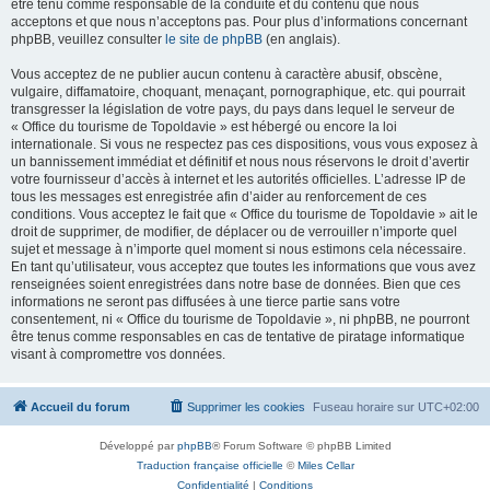
être tenu comme responsable de la conduite et du contenu que nous
acceptons et que nous n’acceptons pas. Pour plus d’informations concernant
phpBB, veuillez consulter
le site de phpBB
(en anglais).
Vous acceptez de ne publier aucun contenu à caractère abusif, obscène,
vulgaire, diffamatoire, choquant, menaçant, pornographique, etc. qui pourrait
transgresser la législation de votre pays, du pays dans lequel le serveur de
« Office du tourisme de Topoldavie » est hébergé ou encore la loi
internationale. Si vous ne respectez pas ces dispositions, vous vous exposez à
un bannissement immédiat et définitif et nous nous réservons le droit d’avertir
votre fournisseur d’accès à internet et les autorités officielles. L’adresse IP de
tous les messages est enregistrée afin d’aider au renforcement de ces
conditions. Vous acceptez le fait que « Office du tourisme de Topoldavie » ait le
droit de supprimer, de modifier, de déplacer ou de verrouiller n’importe quel
sujet et message à n’importe quel moment si nous estimons cela nécessaire.
En tant qu’utilisateur, vous acceptez que toutes les informations que vous avez
renseignées soient enregistrées dans notre base de données. Bien que ces
informations ne seront pas diffusées à une tierce partie sans votre
consentement, ni « Office du tourisme de Topoldavie », ni phpBB, ne pourront
être tenus comme responsables en cas de tentative de piratage informatique
visant à compromettre vos données.
Accueil du forum
Supprimer les cookies
Fuseau horaire sur
UTC+02:00
Développé par
phpBB
® Forum Software © phpBB Limited
Traduction française officielle
©
Miles Cellar
Confidentialité
|
Conditions