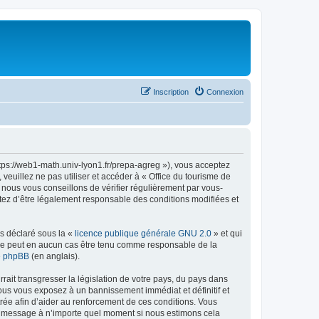
Inscription
Connexion
ttps://web1-math.univ-lyon1.fr/prepa-agreg »), vous acceptez
euillez ne pas utiliser et accéder à « Office du tourisme de
nous vous conseillons de vérifier régulièrement par vous-
ptez d’être légalement responsable des conditions modifiées et
ns déclaré sous la «
licence publique générale GNU 2.0
» et qui
ed ne peut en aucun cas être tenu comme responsable de la
de phpBB
(en anglais).
ait transgresser la législation de votre pays, du pays dans
vous vous exposez à un bannissement immédiat et définitif et
strée afin d’aider au renforcement de ces conditions. Vous
t et message à n’importe quel moment si nous estimons cela