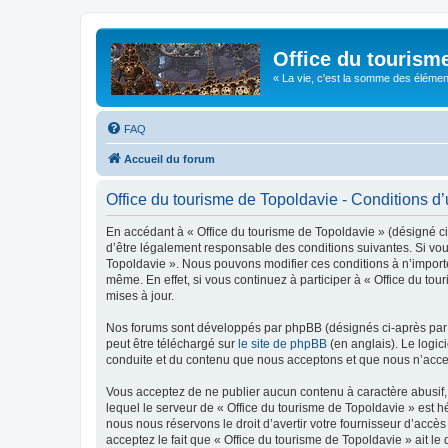
Office du tourism
« La vie, c'est la somme des éléments 
FAQ
Accueil du forum
Office du tourisme de Topoldavie - Conditions d’u
En accédant à « Office du tourisme de Topoldavie » (désigné ci-
d’être légalement responsable des conditions suivantes. Si vous
Topoldavie ». Nous pouvons modifier ces conditions à n’import
même. En effet, si vous continuez à participer à « Office du t
mises à jour.
Nos forums sont développés par phpBB (désignés ci-après par «
peut être téléchargé sur
le site de phpBB
(en anglais). Le logic
conduite et du contenu que nous acceptons et que nous n’acce
Vous acceptez de ne publier aucun contenu à caractère abusif, 
lequel le serveur de « Office du tourisme de Topoldavie » est h
nous nous réservons le droit d’avertir votre fournisseur d’accès
acceptez le fait que « Office du tourisme de Topoldavie » ait l