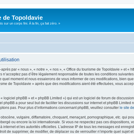
e de Topoldavie
sur un corps fini. À la fin, ça fait zéro. »
tilisation
après par « nous », « notre », « nos », « Office du tourisme de Topoldavie » et « h
 n’acceptez pas d’être légalement responsable de toutes les conditions suivantes, v
e quel moment et nous essaierons de vous informer de ces modifications, bien que 
ourisme de Topoldavie » après que des modifications aient été effectuées, vous acce
 logiciel phpBB » et « phpBB Limited ») qui est un logiciel de forum de discussio
iel phpBB a pour seul but de faciliter les discussions sur internet et phpBB Limit
ptons pas. Pour plus d’informations concernant phpBB, veuillez consulter
le site 
obscène, vulgaire, diffamatoire, choquant, menaçant, pornographique, etc. qui pourr
ébergé ou encore la loi internationale. Si vous ne respectez pas ces dispositions, 
 à internet et les autorités officielles. L’adresse IP de tous les messages est enregi
e droit de supprimer, de modifier, de déplacer ou de verrouiller n’importe quel suje