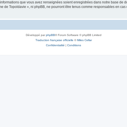
es informations que vous avez renseignées soient enregistrées dans notre base de 
isme de Topoldavie », ni phpBB, ne pourront être tenus comme responsables en cas 
Développé par
phpBB
® Forum Software © phpBB Limited
Traduction française officielle
©
Miles Cellar
Confidentialité
|
Conditions