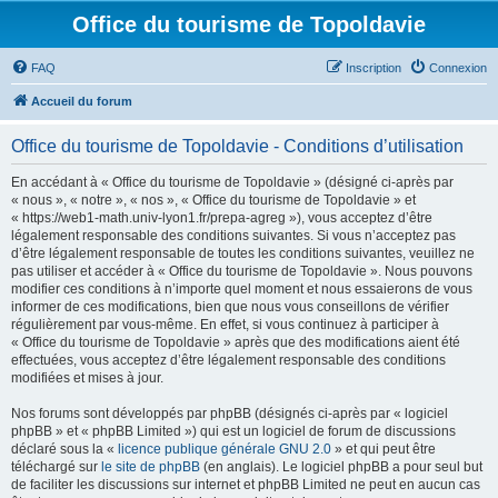
Office du tourisme de Topoldavie
FAQ
Inscription
Connexion
Accueil du forum
Office du tourisme de Topoldavie - Conditions d’utilisation
En accédant à « Office du tourisme de Topoldavie » (désigné ci-après par
« nous », « notre », « nos », « Office du tourisme de Topoldavie » et
« https://web1-math.univ-lyon1.fr/prepa-agreg »), vous acceptez d’être
légalement responsable des conditions suivantes. Si vous n’acceptez pas
d’être légalement responsable de toutes les conditions suivantes, veuillez ne
pas utiliser et accéder à « Office du tourisme de Topoldavie ». Nous pouvons
modifier ces conditions à n’importe quel moment et nous essaierons de vous
informer de ces modifications, bien que nous vous conseillons de vérifier
régulièrement par vous-même. En effet, si vous continuez à participer à
« Office du tourisme de Topoldavie » après que des modifications aient été
effectuées, vous acceptez d’être légalement responsable des conditions
modifiées et mises à jour.
Nos forums sont développés par phpBB (désignés ci-après par « logiciel
phpBB » et « phpBB Limited ») qui est un logiciel de forum de discussions
déclaré sous la «
licence publique générale GNU 2.0
» et qui peut être
téléchargé sur
le site de phpBB
(en anglais). Le logiciel phpBB a pour seul but
de faciliter les discussions sur internet et phpBB Limited ne peut en aucun cas