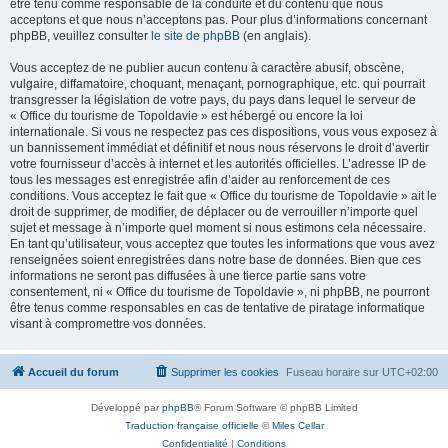
être tenu comme responsable de la conduite et du contenu que nous
acceptons et que nous n’acceptons pas. Pour plus d’informations concernant
phpBB, veuillez consulter
le site de phpBB
(en anglais).
Vous acceptez de ne publier aucun contenu à caractère abusif, obscène,
vulgaire, diffamatoire, choquant, menaçant, pornographique, etc. qui pourrait
transgresser la législation de votre pays, du pays dans lequel le serveur de
« Office du tourisme de Topoldavie » est hébergé ou encore la loi
internationale. Si vous ne respectez pas ces dispositions, vous vous exposez à
un bannissement immédiat et définitif et nous nous réservons le droit d’avertir
votre fournisseur d’accès à internet et les autorités officielles. L’adresse IP de
tous les messages est enregistrée afin d’aider au renforcement de ces
conditions. Vous acceptez le fait que « Office du tourisme de Topoldavie » ait le
droit de supprimer, de modifier, de déplacer ou de verrouiller n’importe quel
sujet et message à n’importe quel moment si nous estimons cela nécessaire.
En tant qu’utilisateur, vous acceptez que toutes les informations que vous avez
renseignées soient enregistrées dans notre base de données. Bien que ces
informations ne seront pas diffusées à une tierce partie sans votre
consentement, ni « Office du tourisme de Topoldavie », ni phpBB, ne pourront
être tenus comme responsables en cas de tentative de piratage informatique
visant à compromettre vos données.
Accueil du forum
Supprimer les cookies
Fuseau horaire sur
UTC+02:00
Développé par
phpBB
® Forum Software © phpBB Limited
Traduction française officielle
©
Miles Cellar
Confidentialité
|
Conditions