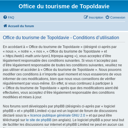
Office du tourisme de Topoldavie
FAQ
Inscription
Connexion
Accueil du forum
Office du tourisme de Topoldavie - Conditions d’utilisation
En accédant à « Office du tourisme de Topoldavie » (désigné ci-après par
« nous », « notre », « nos », « Office du tourisme de Topoldavie » et
« https://web1-math.univ-lyon1.fr/prepa-agreg »), vous acceptez d’être
légalement responsable des conditions suivantes. Si vous n’acceptez pas
d’être légalement responsable de toutes les conditions suivantes, veuillez ne
pas utiliser et accéder à « Office du tourisme de Topoldavie ». Nous pouvons
modifier ces conditions à n’importe quel moment et nous essaierons de vous
informer de ces modifications, bien que nous vous conseillons de vérifier
régulièrement par vous-même. En effet, si vous continuez à participer à
« Office du tourisme de Topoldavie » après que des modifications aient été
effectuées, vous acceptez d’être légalement responsable des conditions
modifiées et mises à jour.
Nos forums sont développés par phpBB (désignés ci-après par « logiciel
phpBB » et « phpBB Limited ») qui est un logiciel de forum de discussions
déclaré sous la «
licence publique générale GNU 2.0
» et qui peut être
téléchargé sur
le site de phpBB
(en anglais). Le logiciel phpBB a pour seul but
de faciliter les discussions sur internet et phpBB Limited ne peut en aucun cas