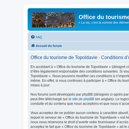
Office du tourism
« La vie, c'est la somme des éléments 
FAQ
Accueil du forum
Office du tourisme de Topoldavie - Conditions d’u
En accédant à « Office du tourisme de Topoldavie » (désigné ci-
d’être légalement responsable des conditions suivantes. Si vous
Topoldavie ». Nous pouvons modifier ces conditions à n’import
même. En effet, si vous continuez à participer à « Office du t
mises à jour.
Nos forums sont développés par phpBB (désignés ci-après par «
peut être téléchargé sur
le site de phpBB
(en anglais). Le logic
conduite et du contenu que nous acceptons et que nous n’acce
Vous acceptez de ne publier aucun contenu à caractère abusif, 
lequel le serveur de « Office du tourisme de Topoldavie » est h
nous nous réservons le droit d’avertir votre fournisseur d’accès
acceptez le fait que « Office du tourisme de Topoldavie » ait l