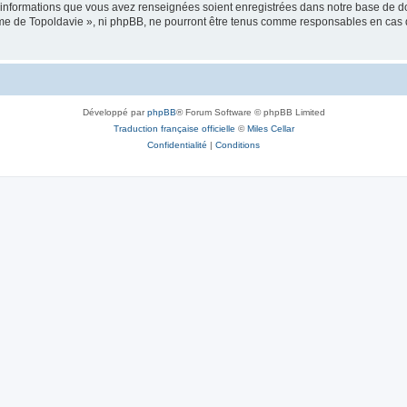
es informations que vous avez renseignées soient enregistrées dans notre base de 
isme de Topoldavie », ni phpBB, ne pourront être tenus comme responsables en cas 
Développé par
phpBB
® Forum Software © phpBB Limited
Traduction française officielle
©
Miles Cellar
Confidentialité
|
Conditions