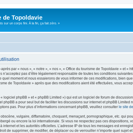
e de Topoldavie
sur un corps fini. À la fin, ça fait zéro. »
tilisation
après par « nous », « notre », « nos », « Office du tourisme de Topoldavie » et « h
 n’acceptez pas d’être légalement responsable de toutes les conditions suivantes, v
e quel moment et nous essaierons de vous informer de ces modifications, bien que 
ourisme de Topoldavie » après que des modifications aient été effectuées, vous acce
 logiciel phpBB » et « phpBB Limited ») qui est un logiciel de forum de discussio
iel phpBB a pour seul but de faciliter les discussions sur internet et phpBB Limit
ptons pas. Pour plus d’informations concernant phpBB, veuillez consulter
le site 
obscène, vulgaire, diffamatoire, choquant, menaçant, pornographique, etc. qui pourr
ébergé ou encore la loi internationale. Si vous ne respectez pas ces dispositions, 
 à internet et les autorités officielles. L’adresse IP de tous les messages est enregi
e droit de supprimer, de modifier, de déplacer ou de verrouiller n’importe quel suje