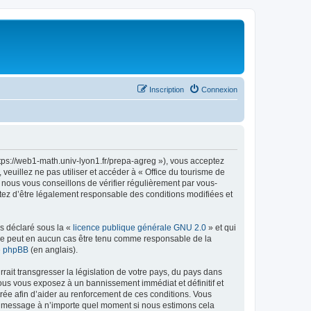
Inscription
Connexion
ttps://web1-math.univ-lyon1.fr/prepa-agreg »), vous acceptez
euillez ne pas utiliser et accéder à « Office du tourisme de
nous vous conseillons de vérifier régulièrement par vous-
ptez d’être légalement responsable des conditions modifiées et
ns déclaré sous la «
licence publique générale GNU 2.0
» et qui
ed ne peut en aucun cas être tenu comme responsable de la
de phpBB
(en anglais).
ait transgresser la législation de votre pays, du pays dans
vous vous exposez à un bannissement immédiat et définitif et
strée afin d’aider au renforcement de ces conditions. Vous
t et message à n’importe quel moment si nous estimons cela